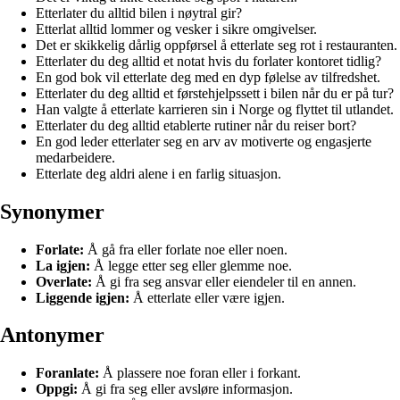
Etterlater du alltid bilen i nøytral gir?
Etterlat alltid lommer og vesker i sikre omgivelser.
Det er skikkelig dårlig oppførsel å etterlate seg rot i restauranten.
Etterlater du deg alltid et notat hvis du forlater kontoret tidlig?
En god bok vil etterlate deg med en dyp følelse av tilfredshet.
Etterlater du deg alltid et førstehjelpssett i bilen når du er på tur?
Han valgte å etterlate karrieren sin i Norge og flyttet til utlandet.
Etterlater du deg alltid etablerte rutiner når du reiser bort?
En god leder etterlater seg en arv av motiverte og engasjerte
medarbeidere.
Etterlate deg aldri alene i en farlig situasjon.
Synonymer
Forlate:
Å gå fra eller forlate noe eller noen.
La igjen:
Å legge etter seg eller glemme noe.
Overlate:
Å gi fra seg ansvar eller eiendeler til en annen.
Liggende igjen:
Å etterlate eller være igjen.
Antonymer
Foranlate:
Å plassere noe foran eller i forkant.
Oppgi:
Å gi fra seg eller avsløre informasjon.