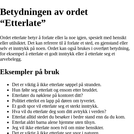
Betydningen av ordet
“Etterlate”
Ordet etterlate betyr å forlate eller la noe igjen, spesielt med hensikt
eller utilsiktet. Det kan referere til å forlate et sted, en gjenstand eller
selv et inntrykk på noen. Ordet kan også brukes i overført betydning,
for eksempel å etterlate et godt inntrykk eller å etterlate seg et
arvebelegg.
Eksempler på bruk
Det er viktig å ikke etterlate søppel på stranden.
Hun følte seg etterlatt og ensom etter bruddet.
Etterlater du nøklene på kontoret ditt?
Politiet etterlot en lapp på døren om tyveriet.
Et godt spor vil etterlate seg et sterkt inntrykk.
Hva vil du etterlate deg som ditt avtrykk i verden?
Etterlat alltid stedet du besøker i bedre stand enn da du kom.
Etterlat aldri barna alene hjemme uten tilsyn.
Jeg vil ikke etterlate noen tvil om mine hensikter.
Det er viktig å ikke etterlate seg spor i naturen.