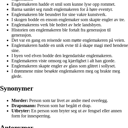
Englemakeren hadde et smil som kunne lyse opp rommet.
Barna samlet seg rundt englemakeren for å høre eventyr.
Englemakeren ble beundret for sine vakre kunstverk.
I skogen bodde en ensom englemaker som skapte engler av tre.
Englemakerens verk ble hedret av hele landsbyen.
Historien om englemakeren ble fortalt fra generasjon til
generasjon.
Det var en gang en reisende som møtte englemakeren på veien.
Englemakeren hadde en unik evne til å skape magi med hendene
sine.
I byen ved elven bodde den legendariske englemakeren.
Englemakeren viste omsorg og kjærlighet i alt han gjorde.
Englemakeren skapte engler av glass som glitret i sollyset.
I drømmene mine besøkte englemakeren meg og brakte meg
glede.
Synonymer
Morder:
Person som tar livet av andre med overlegg.
Drapsmann:
Person som har begått et drap.
Utbryter:
En person som bryter seg ut av fengsel eller annen
form for innesperring.
Antonymer