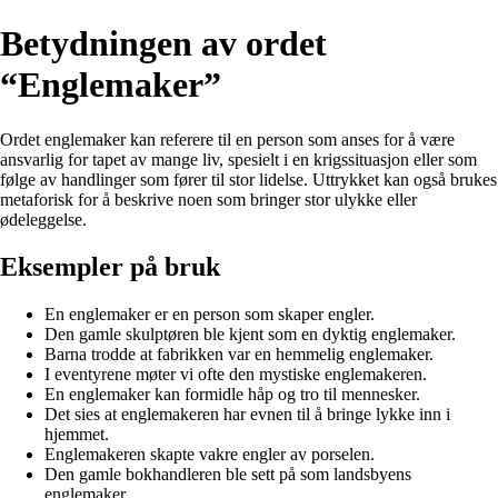
Betydningen av ordet
“Englemaker”
Ordet englemaker kan referere til en person som anses for å være
ansvarlig for tapet av mange liv, spesielt i en krigssituasjon eller som
følge av handlinger som fører til stor lidelse. Uttrykket kan også brukes
metaforisk for å beskrive noen som bringer stor ulykke eller
ødeleggelse.
Eksempler på bruk
En englemaker er en person som skaper engler.
Den gamle skulptøren ble kjent som en dyktig englemaker.
Barna trodde at fabrikken var en hemmelig englemaker.
I eventyrene møter vi ofte den mystiske englemakeren.
En englemaker kan formidle håp og tro til mennesker.
Det sies at englemakeren har evnen til å bringe lykke inn i
hjemmet.
Englemakeren skapte vakre engler av porselen.
Den gamle bokhandleren ble sett på som landsbyens
englemaker.