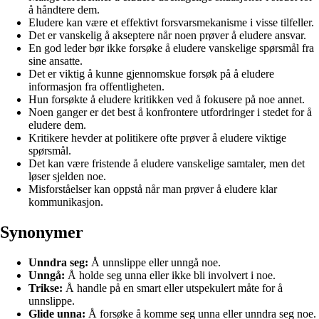
å håndtere dem.
Eludere kan være et effektivt forsvarsmekanisme i visse tilfeller.
Det er vanskelig å akseptere når noen prøver å eludere ansvar.
En god leder bør ikke forsøke å eludere vanskelige spørsmål fra
sine ansatte.
Det er viktig å kunne gjennomskue forsøk på å eludere
informasjon fra offentligheten.
Hun forsøkte å eludere kritikken ved å fokusere på noe annet.
Noen ganger er det best å konfrontere utfordringer i stedet for å
eludere dem.
Kritikere hevder at politikere ofte prøver å eludere viktige
spørsmål.
Det kan være fristende å eludere vanskelige samtaler, men det
løser sjelden noe.
Misforståelser kan oppstå når man prøver å eludere klar
kommunikasjon.
Synonymer
Unndra seg:
Å unnslippe eller unngå noe.
Unngå:
Å holde seg unna eller ikke bli involvert i noe.
Trikse:
Å handle på en smart eller utspekulert måte for å
unnslippe.
Glide unna:
Å forsøke å komme seg unna eller unndra seg noe.