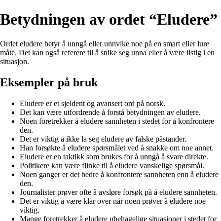
Betydningen av ordet “Eludere”
Ordet eludere betyr å unngå eller unnvike noe på en smart eller lure
måte. Det kan også referere til å snike seg unna eller å være listig i en
situasjon.
Eksempler på bruk
Eludere er et sjeldent og avansert ord på norsk.
Det kan være utfordrende å forstå betydningen av eludere.
Noen foretrekker å eludere sannheten i stedet for å konfrontere
den.
Det er viktig å ikke la seg eludere av falske påstander.
Han forsøkte å eludere spørsmålet ved å snakke om noe annet.
Eludere er en taktikk som brukes for å unngå å svare direkte.
Politikere kan være flinke til å eludere vanskelige spørsmål.
Noen ganger er det bedre å konfrontere sannheten enn å eludere
den.
Journalister prøver ofte å avsløre forsøk på å eludere sannheten.
Det er viktig å være klar over når noen prøver å eludere noe
viktig.
Mange foretrekker å eludere ubehagelige situasjoner i stedet for