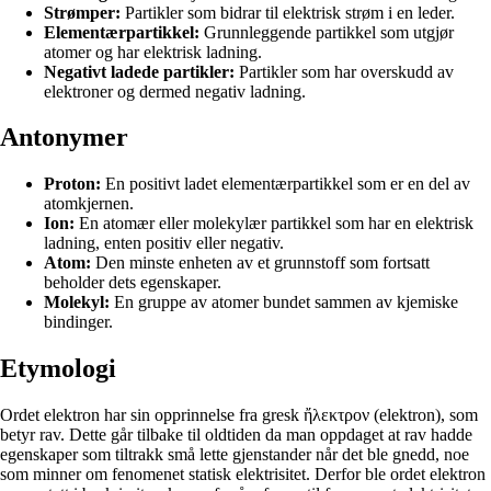
Strømper:
Partikler som bidrar til elektrisk strøm i en leder.
Elementærpartikkel:
Grunnleggende partikkel som utgjør
atomer og har elektrisk ladning.
Negativt ladede partikler:
Partikler som har overskudd av
elektroner og dermed negativ ladning.
Antonymer
Proton:
En positivt ladet elementærpartikkel som er en del av
atomkjernen.
Ion:
En atomær eller molekylær partikkel som har en elektrisk
ladning, enten positiv eller negativ.
Atom:
Den minste enheten av et grunnstoff som fortsatt
beholder dets egenskaper.
Molekyl:
En gruppe av atomer bundet sammen av kjemiske
bindinger.
Etymologi
Ordet elektron har sin opprinnelse fra gresk ἤλεκτρον (elektron), som
betyr rav. Dette går tilbake til oldtiden da man oppdaget at rav hadde
egenskaper som tiltrakk små lette gjenstander når det ble gnedd, noe
som minner om fenomenet statisk elektrisitet. Derfor ble ordet elektron