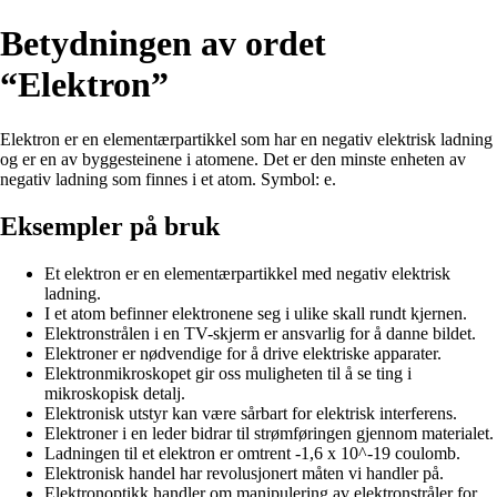
Betydningen av ordet
“Elektron”
Elektron er en elementærpartikkel som har en negativ elektrisk ladning
og er en av byggesteinene i atomene. Det er den minste enheten av
negativ ladning som finnes i et atom. Symbol: e.
Eksempler på bruk
Et elektron er en elementærpartikkel med negativ elektrisk
ladning.
I et atom befinner elektronene seg i ulike skall rundt kjernen.
Elektronstrålen i en TV-skjerm er ansvarlig for å danne bildet.
Elektroner er nødvendige for å drive elektriske apparater.
Elektronmikroskopet gir oss muligheten til å se ting i
mikroskopisk detalj.
Elektronisk utstyr kan være sårbart for elektrisk interferens.
Elektroner i en leder bidrar til strømføringen gjennom materialet.
Ladningen til et elektron er omtrent -1,6 x 10^-19 coulomb.
Elektronisk handel har revolusjonert måten vi handler på.
Elektronoptikk handler om manipulering av elektronstråler for