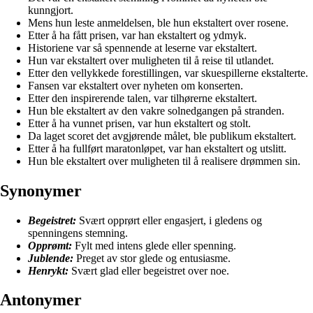
kunngjort.
Mens hun leste anmeldelsen, ble hun ekstaltert over rosene.
Etter å ha fått prisen, var han ekstaltert og ydmyk.
Historiene var så spennende at leserne var ekstaltert.
Hun var ekstaltert over muligheten til å reise til utlandet.
Etter den vellykkede forestillingen, var skuespillerne ekstalterte.
Fansen var ekstaltert over nyheten om konserten.
Etter den inspirerende talen, var tilhørerne ekstaltert.
Hun ble ekstaltert av den vakre solnedgangen på stranden.
Etter å ha vunnet prisen, var hun ekstaltert og stolt.
Da laget scoret det avgjørende målet, ble publikum ekstaltert.
Etter å ha fullført maratonløpet, var han ekstaltert og utslitt.
Hun ble ekstaltert over muligheten til å realisere drømmen sin.
Synonymer
Begeistret:
Svært opprørt eller engasjert, i gledens og
spenningens stemning.
Opprømt:
Fylt med intens glede eller spenning.
Jublende:
Preget av stor glede og entusiasme.
Henrykt:
Svært glad eller begeistret over noe.
Antonymer