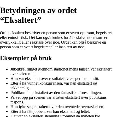
Betydningen av ordet
“Eksaltert”
Ordet eksaltert beskriver en person som er svært opprømt, begeistret
eller entusiastisk. Det kan også brukes for å beskrive noen som er
overlykkelig eller i ekstase over noe. Ordet kan også beskrive en
person som er svært begeistret eller inspirert av noe.
Eksempler på bruk
Jubelbrøl runget gjennom stadionet mens fansen var ekstaltert
over seieren.
Hun var ekstaltert over resultatet av eksperimentet sitt.
Etter å ha vunnet konkurransen, var han ekstaltert og
takknemlig.
Publikum ble ekstaltert av den fantastiske forestillingen.
På vei opp på scenen var artisten ekstaltert over publikums
respons.
Hun følte seg ekstaltert over den uventede overraskelsen.
Etter å ha fått jobben, var han ekstaltert og lettet.
Det var en ekstaltert stemning i rommet da nyheten ble