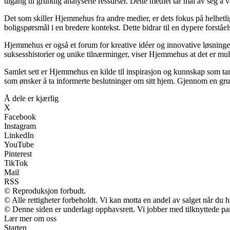
tilgang til grundig analyserte ressurser. Dette mediet tar mål av seg å
Det som skiller Hjemmehus fra andre medier, er dets fokus på helhetl
boligspørsmål i en bredere kontekst. Dette bidrar til en dypere forståe
Hjemmehus er også et forum for kreative idéer og innovative løsninger
suksesshistorier og unike tilnærminger, viser Hjemmehus at det er muli
Samlet sett er Hjemmehus en kilde til inspirasjon og kunnskap som tar 
som ønsker å ta informerte beslutninger om sitt hjem. Gjennom en grun
Å dele er kjærlig
X
Facebook
Instagram
LinkedIn
YouTube
Pinterest
TikTok
Mail
RSS
© Reproduksjon forbudt.
© Alle rettigheter forbeholdt. Vi kan motta en andel av salget når du 
© Denne siden er underlagt opphavsrett. Vi jobber med tilknyttede partn
Lær mer om oss
Starten