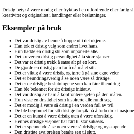
Dristig betyr å være modig eller fryktløs i en utfordrende eller farlig 
kreativitet og originalitet i handlinger eller beslutninger.
Eksempler på bruk
Det var dristig av henne å hoppe ut i det ukjente.
Han tok et dristig valg som endret livet hans.
Hun hadde en dristig stil som imponerte alle.
Det krever en dristig personlighet å ta store sjanser.
Det var et dristig trekk å satse alt på ett kort.
De gjorde en dristig plan for å nå målet sitt.
Det er viktig å være dristig og tørre å gå sine egne veier.
Det er beundringsverdig å se noen være så dristige.
Det er de dristige beslutningene som kan føre til endring.
Han ble belønnet for sitt dristige initiativ.
Det var dristig av ham å konfrontere sjefen på den måten.
Hun viste en dristighet som inspirerte alle rundt seg.
Det er modig å være så dristig i en verden full av tvil.
De ble berømmet for sitt dristige forsøk på å forbedre situasjone
Det er en kunst å være dristig uten å være uforsiktig.
Hennes dristige visjoner har ført til stor suksess.
Det er spennende å se noen være så dristige og nyskapende.
Den dristige avgjørelsen betalte seg til slutt.