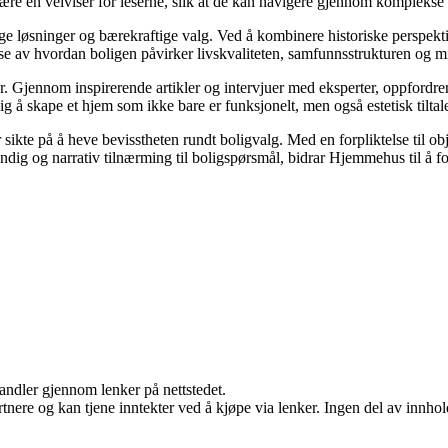
 være en veiviser for leserne, slik at de kan navigere gjennom komplekse 
ige løsninger og bærekraftige valg. Ved å kombinere historiske perspek
lse av hvordan boligen påvirker livskvaliteten, samfunnsstrukturen og mi
. Gjennom inspirerende artikler og intervjuer med eksperter, oppfordrer
g å skape et hjem som ikke bare er funksjonelt, men også estetisk tilta
sikte på å heve bevisstheten rundt boligvalg. Med en forpliktelse til ob
dig og narrativ tilnærming til boligspørsmål, bidrar Hjemmehus til å fo
handler gjennom lenker på nettstedet.
ere og kan tjene inntekter ved å kjøpe via lenker. Ingen del av innholde