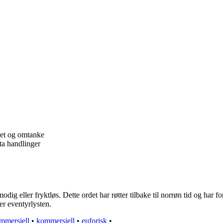
het og omtanke
ta handlinger
dig eller fryktløs. Dette ordet har røtter tilbake til norrøn tid og har 
er eventyrlysten.
mmersiell
•
kommersiell
•
euforisk
•