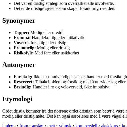
Det var en dristig strategi som overrasket alle involverte.
Det er de dristige sjelene som skaper forandring i verden.
Synonymer
Tapper:
Modig eller uredd
Frampå:
Handlekraftig eller initiativrik
Vovet:
Uforsiktig eller dristig
Fremmelig:
Modig eller dristig
Risikofylt:
Med fare eller usikkerhet
Antonymer
Forsiktig:
Ikke tar unødvendige sjanser, handler med forsiktig
Reservert:
Tilbakeholden og forsiktig med å uttrykke seg eller 
Besindig:
Handler i ro og veloverveid, ikke impulsivt
Etymologi
Ordet dristig kommer fra det norrøne ordet dristigr, som betyr å være mo
modig eller dristig måte. Det kan også assosieres med å være vågal ell
innlegg
•
from
•
anslag
•
mett
•
ydmyk
•
kommersiell
•
aksjekurs
•
ko