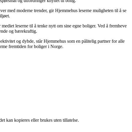
spørsmål og utfordringer knyttet til bolig.
tiver med moderne trender, gir Hjemmehus leserne muligheten til å se
ljøet.
 mediet leserne til å tenke nytt om sine egne boliger. Ved å fremheve
lende og bærekraftig.
jektivitet og dybde, står Hjemmehus som en pålitelig partner for alle
rme fremtiden for boliger i Norge.
t kan kopieres eller brukes uten tillatelse.