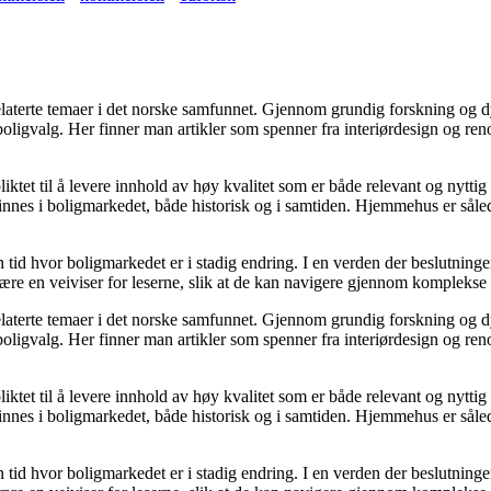
grelaterte temaer i det norske samfunnet. Gjennom grundig forskning og
 boligvalg. Her finner man artikler som spenner fra interiørdesign og re
ktet til å levere innhold av høy kvalitet som er både relevant og nyttig
nnes i boligmarkedet, både historisk og i samtiden. Hjemmehus er sålede
en tid hvor boligmarkedet er i stadig endring. I en verden der beslutnin
 være en veiviser for leserne, slik at de kan navigere gjennom komplekse 
grelaterte temaer i det norske samfunnet. Gjennom grundig forskning og
 boligvalg. Her finner man artikler som spenner fra interiørdesign og re
ktet til å levere innhold av høy kvalitet som er både relevant og nyttig
nnes i boligmarkedet, både historisk og i samtiden. Hjemmehus er sålede
en tid hvor boligmarkedet er i stadig endring. I en verden der beslutnin