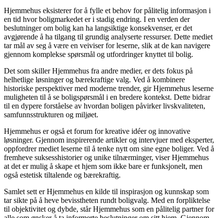
Hjemmehus eksisterer for å fylle et behov for pålitelig informasjon i
en tid hvor boligmarkedet er i stadig endring. I en verden der
beslutninger om bolig kan ha langsiktige konsekvenser, er det
avgjørende å ha tilgang til grundig analyserte ressurser. Dette mediet
tar mål av seg å være en veiviser for leserne, slik at de kan navigere
gjennom komplekse spørsmål og utfordringer knyttet til bolig.
Det som skiller Hjemmehus fra andre medier, er dets fokus på
helhetlige løsninger og bærekraftige valg. Ved å kombinere
historiske perspektiver med moderne trender, gir Hjemmehus leserne
muligheten til å se boligspørsmål i en bredere kontekst. Dette bidrar
til en dypere forståelse av hvordan boligen påvirker livskvaliteten,
samfunnsstrukturen og miljøet.
Hjemmehus er også et forum for kreative idéer og innovative
løsninger. Gjennom inspirerende artikler og intervjuer med eksperter,
oppfordrer mediet leserne til å tenke nytt om sine egne boliger. Ved å
fremheve suksesshistorier og unike tilnærminger, viser Hjemmehus
at det er mulig å skape et hjem som ikke bare er funksjonelt, men
også estetisk tiltalende og bærekraftig.
Samlet sett er Hjemmehus en kilde til inspirasjon og kunnskap som
tar sikte på å heve bevisstheten rundt boligvalg. Med en forpliktelse
til objektivitet og dybde, står Hjemmehus som en pålitelig partner for
alle som ønsker å ta informerte beslutninger om sitt hjem. Gjennom