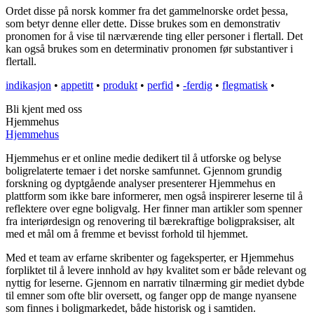
Ordet disse på norsk kommer fra det gammelnorske ordet þessa,
som betyr denne eller dette. Disse brukes som en demonstrativ
pronomen for å vise til nærværende ting eller personer i flertall. Det
kan også brukes som en determinativ pronomen før substantiver i
flertall.
indikasjon
•
appetitt
•
produkt
•
perfid
•
-ferdig
•
flegmatisk
•
Bli kjent med oss
Hjemmehus
Hjemmehus
Hjemmehus er et online medie dedikert til å utforske og belyse
boligrelaterte temaer i det norske samfunnet. Gjennom grundig
forskning og dyptgående analyser presenterer Hjemmehus en
plattform som ikke bare informerer, men også inspirerer leserne til å
reflektere over egne boligvalg. Her finner man artikler som spenner
fra interiørdesign og renovering til bærekraftige boligpraksiser, alt
med et mål om å fremme et bevisst forhold til hjemmet.
Med et team av erfarne skribenter og fageksperter, er Hjemmehus
forpliktet til å levere innhold av høy kvalitet som er både relevant og
nyttig for leserne. Gjennom en narrativ tilnærming gir mediet dybde
til emner som ofte blir oversett, og fanger opp de mange nyansene
som finnes i boligmarkedet, både historisk og i samtiden.