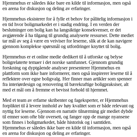
Hjemmehus er således ikke bare en kilde til informasjon, men også
en arena for diskusjon og deling av erfaringer.
Hjemmehus eksisterer for å fylle et behov for pålitelig informasjon i
en tid hvor boligmarkedet er i stadig endring. I en verden der
beslutninger om bolig kan ha langsiktige konsekvenser, er det
avgjørende å ha tilgang til grundig analyserte ressurser. Dette mediet
tar mål av seg å være en veiviser for leserne, slik at de kan navigere
gjennom komplekse spørsmål og utfordringer knyttet til bolig.
Hjemmehus er et online medie dedikert til å utforske og belyse
boligrelaterte temaer i det norske samfunnet. Gjennom grundig
forskning og dyptgående analyser presenterer Hjemmehus en
plattform som ikke bare informerer, men også inspirerer leserne til å
reflektere over egne boligvalg. Her finner man artikler som spenner
fra interiørdesign og renovering til bærekraftige boligpraksiser, alt
med et mål om å fremme et bevisst forhold til hjemmet.
Med et team av erfarne skribenter og fageksperter, er Hjemmehus
forpliktet til å levere innhold av høy kvalitet som er både relevant og
nyttig for leserne. Gjennom en narrativ tilnærming gir mediet dybde
til emner som ofte blir oversett, og fanger opp de mange nyansene
som finnes i boligmarkedet, både historisk og i samtiden.
Hjemmehus er således ikke bare en kilde til informasjon, men også
en arena for diskusjon og deling av erfaringer.