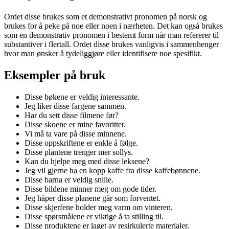
Ordet disse brukes som et demonstrativt pronomen på norsk og
brukes for å peke på noe eller noen i nærheten. Det kan også brukes
som en demonstrativ pronomen i bestemt form når man refererer til
substantiver i flertall. Ordet disse brukes vanligvis i sammenhenger
hvor man ønsker å tydeliggjøre eller identifisere noe spesifikt.
Eksempler på bruk
Disse bøkene er veldig interessante.
Jeg liker disse fargene sammen.
Har du sett disse filmene før?
Disse skoene er mine favoritter.
Vi må ta vare på disse minnene.
Disse oppskriftene er enkle å følge.
Disse plantene trenger mer sollys.
Kan du hjelpe meg med disse leksene?
Jeg vil gjerne ha en kopp kaffe fra disse kaffebønnene.
Disse barna er veldig snille.
Disse bildene minner meg om gode tider.
Jeg håper disse planene går som forventet.
Disse skjerfene holder meg varm om vinteren.
Disse spørsmålene er viktige å ta stilling til.
Disse produktene er laget av resirkulerte materialer.