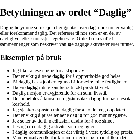
Betydningen av ordet “Daglig”
Daglig betyr noe som skjer eller gjentas hver dag, noe som er vanlig
eller forekommer daglig. Det refererer til noe som er en del av
dagliglivet eller som skjer regelmessig. Ordet brukes ofte i
sammenhenger som beskriver vanlige daglige aktiviteter eller rutiner.
Eksempler på bruk
Jeg liker å lese daglig for å slappe av.
Det er viktig å trene daglig for å opprettholde god helse.
På daglig basis jobber jeg med å forbedre mine ferdigheter.
Ha en daglig rutine kan bidra til økt produktivitet.
Daglig mosjon er avgjørende for en sunn livsstil.
Det anbefales å konsumere grønnsaker daglig for næringsrik
kosthold.
Jeg sjekker e-posten min daglig for å holde meg oppdatert.
Det er viktig å pusse tennene daglig for god munnhygiene.
Jeg setter av tid til meditasjon daglig for å roe sinnet.
Lesing er en daglig aktivitet som jeg nyter.
I daglig kommunikasjon er det viktig å være tydelig og presis.
Vann er nødvendig for kroppen, derfor bør man drikke det