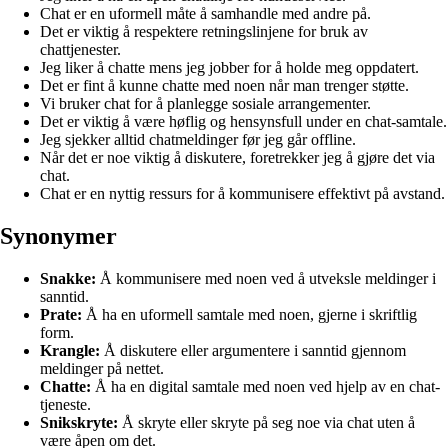
Chat er en uformell måte å samhandle med andre på.
Det er viktig å respektere retningslinjene for bruk av
chattjenester.
Jeg liker å chatte mens jeg jobber for å holde meg oppdatert.
Det er fint å kunne chatte med noen når man trenger støtte.
Vi bruker chat for å planlegge sosiale arrangementer.
Det er viktig å være høflig og hensynsfull under en chat-samtale.
Jeg sjekker alltid chatmeldinger før jeg går offline.
Når det er noe viktig å diskutere, foretrekker jeg å gjøre det via
chat.
Chat er en nyttig ressurs for å kommunisere effektivt på avstand.
Synonymer
Snakke:
Å kommunisere med noen ved å utveksle meldinger i
sanntid.
Prate:
Å ha en uformell samtale med noen, gjerne i skriftlig
form.
Krangle:
Å diskutere eller argumentere i sanntid gjennom
meldinger på nettet.
Chatte:
Å ha en digital samtale med noen ved hjelp av en chat-
tjeneste.
Snikskryte:
Å skryte eller skryte på seg noe via chat uten å
være åpen om det.