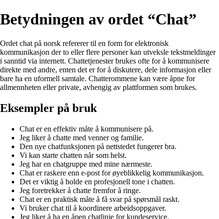
Betydningen av ordet “Chat”
Ordet chat på norsk refererer til en form for elektronisk
kommunikasjon der to eller flere personer kan utveksle tekstmeldinger
i sanntid via internett. Chattetjenester brukes ofte for å kommunisere
direkte med andre, enten det er for å diskutere, dele informasjon eller
bare ha en uformell samtale. Chatterommene kan være åpne for
allmennheten eller private, avhengig av plattformen som brukes.
Eksempler på bruk
Chat er en effektiv måte å kommunisere på.
Jeg liker å chatte med venner og familie.
Den nye chatfunksjonen på nettstedet fungerer bra.
Vi kan starte chatten når som helst.
Jeg har en chatgruppe med mine nærmeste.
Chat er raskere enn e-post for øyeblikkelig kommunikasjon.
Det er viktig å holde en profesjonell tone i chatten.
Jeg foretrekker å chatte fremfor å ringe.
Chat er en praktisk måte å få svar på spørsmål raskt.
Vi bruker chat til å koordinere arbeidsoppgaver.
Jeg liker å ha en åpen chatlinje for kundeservice.