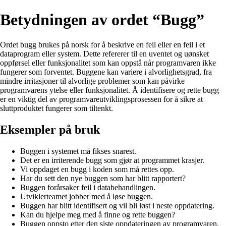
Betydningen av ordet “Bugg”
Ordet bugg brukes på norsk for å beskrive en feil eller en feil i et
dataprogram eller system. Dette refererer til en uventet og uønsket
oppførsel eller funksjonalitet som kan oppstå når programvaren ikke
fungerer som forventet. Buggene kan variere i alvorlighetsgrad, fra
mindre irritasjoner til alvorlige problemer som kan påvirke
programvarens ytelse eller funksjonalitet. Å identifisere og rette bugg
er en viktig del av programvareutviklingsprosessen for å sikre at
sluttproduktet fungerer som tiltenkt.
Eksempler på bruk
Buggen i systemet må fikses snarest.
Det er en irriterende bugg som gjør at programmet krasjer.
Vi oppdaget en bugg i koden som må rettes opp.
Har du sett den nye buggen som har blitt rapportert?
Buggen forårsaker feil i databehandlingen.
Utviklerteamet jobber med å løse buggen.
Buggen har blitt identifisert og vil bli løst i neste oppdatering.
Kan du hjelpe meg med å finne og rette buggen?
Buggen oppsto etter den siste oppdateringen av programvaren.