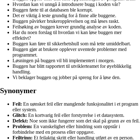
Hvordan kan vi unngå å introdusere bugg i koden vår?
Buggen førte til at databasen ble korrupt.
Det er viktig å teste grundig for å finne alle buggene.
Buggen påvirker brukeropplevelsen og må løses raskt.
Feilsøking av buggen krever grundig analyse av koden.
Har du noen forslag til hvordan vi kan løse buggen mer
effektivt?
Buggen kan føre til sikkerhetshull som må tette umiddelbart.
Buggen gjør at brukere opplever uventede problemer med
programmet.
Løsningen på buggen vil bli implementert i morgen.
Buggen har blitt rapportert til utviklerteamet for øyeblikkelig
handling.
Vi beklager buggen og jobber på spreng for å løse den.
Synonymer
Feil:
En uønsket feil eller manglende funksjonalitet i et program
eller system.
Glitch:
En kortvarig feil eller forstyrrelse i et datasystem.
Defekt:
Noe som ikke fungerer som det skal på grunn av en feil.
Problem:
En vanskelighet eller hindring som oppstår i
forbindelse med en prosess eller oppgave.
Feiltrinn:
Et feilaktig skritt eller handling utført av en person.