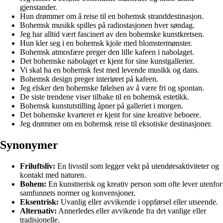
gjenstander.
Hun drømmer om å reise til en bohemsk stranddestinasjon.
Bohemsk musikk spilles på radiostasjonen hver søndag.
Jeg har alltid vært fascinert av den bohemske kunstkretsen.
Hun kler seg i en bohemsk kjole med blomstermønster.
Bohemsk atmosfære preger den lille kafeen i nabolaget.
Det bohemske nabolaget er kjent for sine kunstgallerier.
Vi skal ha en bohemsk fest med levende musikk og dans.
Bohemsk design preger interiøret på kafeen.
Jeg elsker den bohemske følelsen av å være fri og spontan.
De siste trendene viser tilbake til en bohemsk estetikk.
Bohemsk kunstutstilling åpner på galleriet i morgen.
Det bohemske kvarteret er kjent for sine kreative beboere.
Jeg drømmer om en bohemsk reise til eksotiske destinasjoner.
Synonymer
Friluftsliv:
En livsstil som legger vekt på utendørsaktiviteter og
kontakt med naturen.
Bohem:
En kunstnerisk og kreativ person som ofte lever utenfor
samfunnets normer og konvensjoner.
Eksentrisk:
Uvanlig eller avvikende i oppførsel eller utseende.
Alternativ:
Annerledes eller avvikende fra det vanlige eller
tradisjonelle.