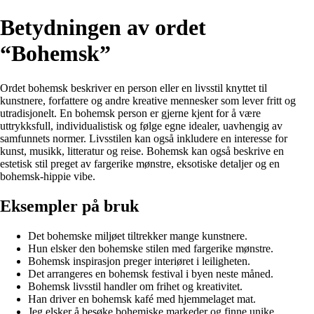
Betydningen av ordet
“Bohemsk”
Ordet bohemsk beskriver en person eller en livsstil knyttet til
kunstnere, forfattere og andre kreative mennesker som lever fritt og
utradisjonelt. En bohemsk person er gjerne kjent for å være
uttrykksfull, individualistisk og følge egne idealer, uavhengig av
samfunnets normer. Livsstilen kan også inkludere en interesse for
kunst, musikk, litteratur og reise. Bohemsk kan også beskrive en
estetisk stil preget av fargerike mønstre, eksotiske detaljer og en
bohemsk-hippie vibe.
Eksempler på bruk
Det bohemske miljøet tiltrekker mange kunstnere.
Hun elsker den bohemske stilen med fargerike mønstre.
Bohemsk inspirasjon preger interiøret i leiligheten.
Det arrangeres en bohemsk festival i byen neste måned.
Bohemsk livsstil handler om frihet og kreativitet.
Han driver en bohemsk kafé med hjemmelaget mat.
Jeg elsker å besøke bohemiske markeder og finne unike