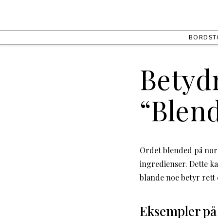
BORD
ST
Betyd
“Blen
Ordet blended på nors
ingredienser. Dette ka
blande noe betyr rett 
Eksempler på