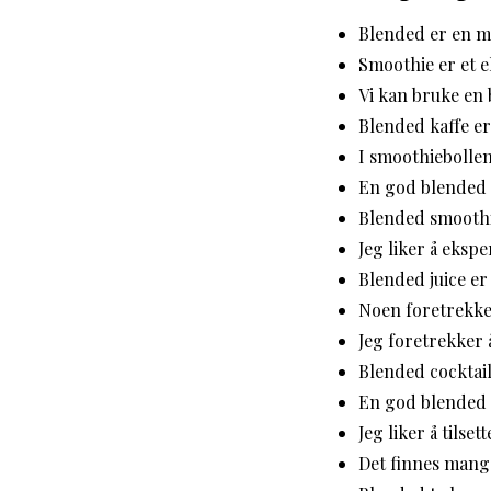
Blended er en me
Smoothie er et 
Vi kan bruke en 
Blended kaffe er
I smoothiebolle
En god blended 
Blended smoothie
Jeg liker å eksp
Blended juice er 
Noen foretrekker
Jeg foretrekker 
Blended cocktail
En god blended s
Jeg liker å tils
Det finnes mange