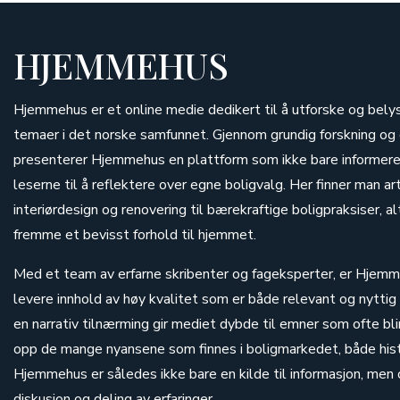
HJEMMEHUS
Hjemmehus er et online medie dedikert til å utforske og bely
temaer i det norske samfunnet. Gjennom grundig forskning o
presenterer Hjemmehus en plattform som ikke bare informerer
leserne til å reflektere over egne boligvalg. Her finner man ar
interiørdesign og renovering til bærekraftige boligpraksiser, 
fremme et bevisst forhold til hjemmet.
Med et team av erfarne skribenter og fageksperter, er Hjemme
levere innhold av høy kvalitet som er både relevant og nyttig
en narrativ tilnærming gir mediet dybde til emner som ofte bli
opp de mange nyansene som finnes i boligmarkedet, både histo
Hjemmehus er således ikke bare en kilde til informasjon, men 
diskusjon og deling av erfaringer.