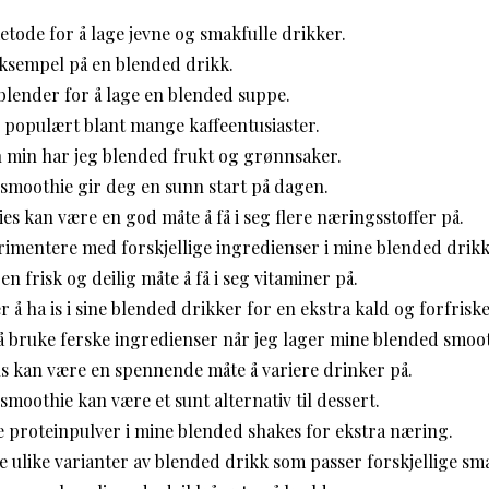
tode for å lage jevne og smakfulle drikker.
eksempel på en blended drikk.
blender for å lage en blended suppe.
 populært blant mange kaffeentusiaster.
n min har jeg blended frukt og grønnsaker.
smoothie gir deg en sunn start på dagen.
s kan være en god måte å få i seg flere næringsstoffer på.
erimentere med forskjellige ingredienser i mine blended drikk
en frisk og deilig måte å få i seg vitaminer på.
 å ha is i sine blended drikker for en ekstra kald og forfris
å bruke ferske ingredienser når jeg lager mine blended smoot
s kan være en spennende måte å variere drinker på.
moothie kan være et sunt alternativ til dessert.
ette proteinpulver i mine blended shakes for ekstra næring.
 ulike varianter av blended drikk som passer forskjellige sm