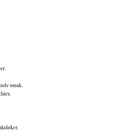
er.
kende smak.
hies.
aksløker.