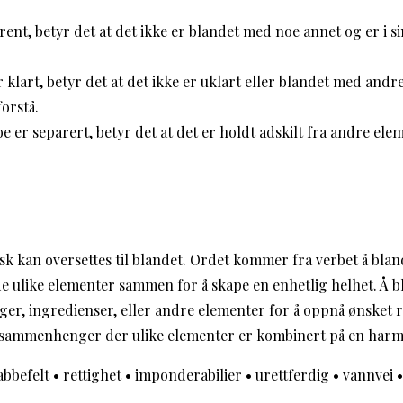
rent, betyr det at det ikke er blandet med noe annet og er i 
 klart, betyr det at det ikke er uklart eller blandet med andr
forstå.
e er separert, betyr det at det er holdt adskilt fra andre ele
k kan oversettes til blandet. Ordet kommer fra verbet å blan
e ulike elementer sammen for å skape en enhetlig helhet. Å 
ger, ingredienser, eller andre elementer for å oppnå ønsket r
i sammenhenger der ulike elementer er kombinert på en harm
abbefelt
•
rettighet
•
imponderabilier
•
urettferdig
•
vannvei