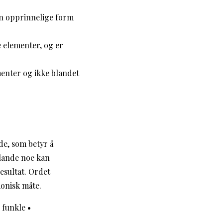
sin opprinnelige form
e elementer, og er
menter og ikke blandet
de, som betyr å
blande noe kan
esultat. Ordet
onisk måte.
•
funkle
•