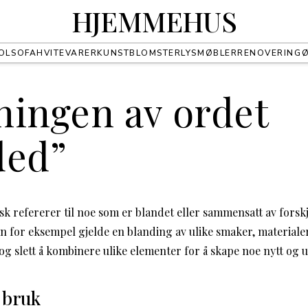
HJEMMEHUS
OL
SOFA
HVITEVARER
KUNST
BLOMSTER
LYS
MØBLER
RENOVERING
ningen av ordet
ded”
k refererer til noe som er blandet eller sammensatt av forskj
n for eksempel gjelde en blanding av ulike smaker, materialer
og slett å kombinere ulike elementer for å skape noe nytt og u
 bruk