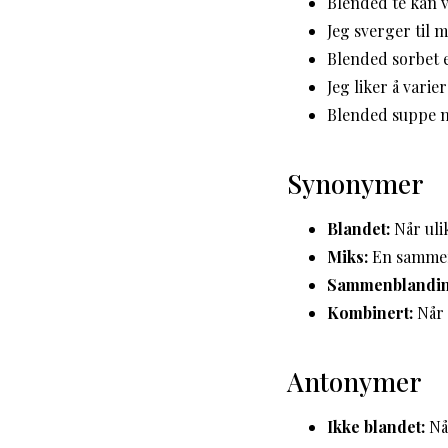
Blended te kan v
Jeg sverger til 
Blended sorbet 
Jeg liker å vari
Blended suppe m
Synonymer
Blandet:
Når uli
Miks:
En sammens
Sammenblandin
Kombinert:
Når 
Antonymer
Ikke blandet:
Når