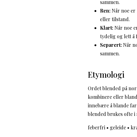
sammen.
Ren:
Når noe er 
eller tilstand.
Klart:
Når noe er
tydelig og lett å 
Separert:
Når no
sammen.
Etymologi
Ordet blended på nors
kombinere eller bland
innebære å blande far
blended brukes ofte 
feberfri
•
geleide
•
kr