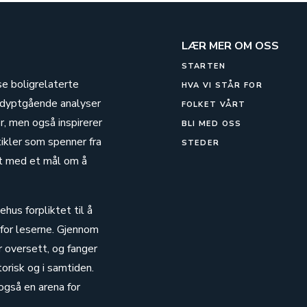
LÆR MER OM OSS
STARTEN
se boligrelaterte
HVA VI STÅR FOR
g dyptgående analyser
FOLKET VÅRT
, men også inspirerer
BLI MED OSS
tikler som spenner fra
STEDER
alt med et mål om å
hus forpliktet til å
 for leserne. Gjennom
r oversett, og fanger
risk og i samtiden.
også en arena for