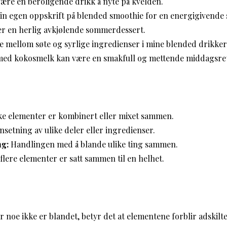
ære en beroligende drikk å nyte på kvelden.
min egen oppskrift på blended smoothie for en energigivende 
er en herlig avkjølende sommerdessert.
ere mellom søte og syrlige ingredienser i mine blended drikker
ed kokosmelk kan være en smakfull og mettende middagsret
ke elementer er kombinert eller mixet sammen.
etning av ulike deler eller ingredienser.
g:
Handlingen med å blande ulike ting sammen.
flere elementer er satt sammen til en helhet.
 noe ikke er blandet, betyr det at elementene forblir adskilt