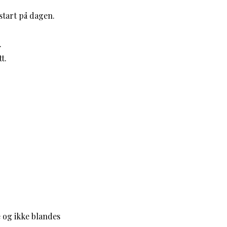
start på dagen.
.
t.
e og ikke blandes