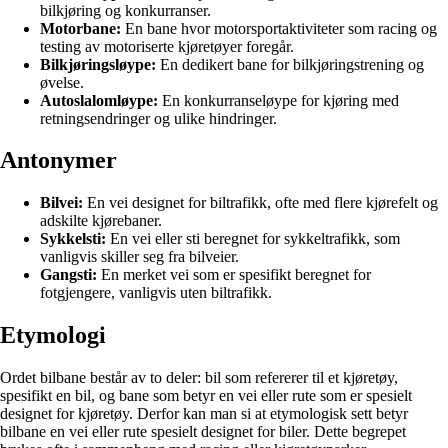
bilkjøring og konkurranser.
Motorbane:
En bane hvor motorsportaktiviteter som racing og
testing av motoriserte kjøretøyer foregår.
Bilkjøringsløype:
En dedikert bane for bilkjøringstrening og
øvelse.
Autoslalomløype:
En konkurranseløype for kjøring med
retningsendringer og ulike hindringer.
Antonymer
Bilvei:
En vei designet for biltrafikk, ofte med flere kjørefelt og
adskilte kjørebaner.
Sykkelsti:
En vei eller sti beregnet for sykkeltrafikk, som
vanligvis skiller seg fra bilveier.
Gangsti:
En merket vei som er spesifikt beregnet for
fotgjengere, vanligvis uten biltrafikk.
Etymologi
Ordet bilbane består av to deler: bil som refererer til et kjøretøy,
spesifikt en bil, og bane som betyr en vei eller rute som er spesielt
designet for kjøretøy. Derfor kan man si at etymologisk sett betyr
bilbane en vei eller rute spesielt designet for biler. Dette begrepet