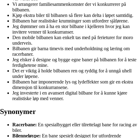
Vi arrangerer familiesammenkomster der vi konkurrerer på
bilbanen.
Kjøp ekstra biler til bilbanen så flere kan delta i løpet samtidig.
Bilbanen har realistiske krumninger som utfordrer sjåførene.
Jeg drømmer om å ha en stor bilbane i kjelleren hvor jeg kan
invitere venner til konkurranser.
Den mobile bilbanen kan enkelt tas med på ferieturer for moro
underveis.
Bilbanen gir barna timevis med underholdning og læring om
racerbaner.
Jeg elsker å designe og bygge egne baner på bilbanen for å teste
ferdighetene mine.
Det er viktig å holde bilbanen ren og ryddig for å unngå uhell
under løpene.
Bilbanen har imponerende lys og lydeffekter som gir en ekstra
dimensjon til konkurransene.
Jeg investerte i en avansert digital bilbane for å kunne kjøre
realistiske løp med venner.
Synonymer
Racerbane:
En spesialbygget eller tilrettelagt bane for racing av
biler.
Bilenneløype:
En bane spesielt designet for utfordrende