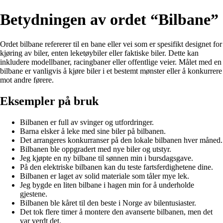
Betydningen av ordet “Bilbane”
Ordet bilbane refererer til en bane eller vei som er spesifikt designet for
kjøring av biler, enten leketøybiler eller faktiske biler. Dette kan
inkludere modellbaner, racingbaner eller offentlige veier. Målet med en
bilbane er vanligvis å kjøre biler i et bestemt mønster eller å konkurrere
mot andre førere.
Eksempler på bruk
Bilbanen er full av svinger og utfordringer.
Barna elsker å leke med sine biler på bilbanen.
Det arrangeres konkurranser på den lokale bilbanen hver måned.
Bilbanen ble oppgradert med nye biler og utstyr.
Jeg kjøpte en ny bilbane til sønnen min i bursdagsgave.
På den elektriske bilbanen kan du teste fartsferdighetene dine.
Bilbanen er laget av solid materiale som tåler mye lek.
Jeg bygde en liten bilbane i hagen min for å underholde
gjestene.
Bilbanen ble kåret til den beste i Norge av bilentusiaster.
Det tok flere timer å montere den avanserte bilbanen, men det
var verdt det.