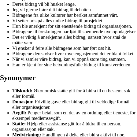
Deres bidrag vil bli husket lenge.
Jeg vil gjerne høre ditt bidrag til debatten.
Bidragene fra ulike kulturer har beriket samfunnet vårt.
Vi setter pris på alles unike bidrag til prosjektet.
Hun ble anerkjent for sitt enestående bidrag til organisasjonen.
Bidragene til forskningen har ført til spennende nye oppdagelser.
Det er viktig å anerkjenne alles bidrag, uansett hvor små de
måtte være.
Vi ønsker å feire alle bidragene som har ført oss hit.
Bidragene deres viser hvor mye engasjement det er blant folket.
Når vi samler våre bidrag, kan vi oppnå store ting sammen.
Han er kjent for sine betydningsfulle bidrag til kunstverdenen.
Synonymer
Tilskudd:
Økonomisk støtte gitt for å bidra til en bestemt sak
eller formål.
Donasjon:
Frivillig gave eller bidrag gitt til veldedige formål
eller organisasjoner.
Avgift:
Penger betalt som en del av en ordning eller tjeneste, for
eksempel medlemsavgift.
Støtte:
Hjelp eller assistanse gitt for å bidra til en person,
organisasjon eller sak.
Medvirkning:
Handlingen å delta eller bidra aktivt til noe.