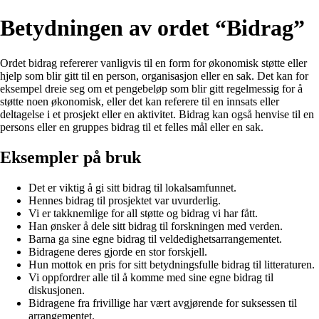
Betydningen av ordet “Bidrag”
Ordet bidrag refererer vanligvis til en form for økonomisk støtte eller
hjelp som blir gitt til en person, organisasjon eller en sak. Det kan for
eksempel dreie seg om et pengebeløp som blir gitt regelmessig for å
støtte noen økonomisk, eller det kan referere til en innsats eller
deltagelse i et prosjekt eller en aktivitet. Bidrag kan også henvise til en
persons eller en gruppes bidrag til et felles mål eller en sak.
Eksempler på bruk
Det er viktig å gi sitt bidrag til lokalsamfunnet.
Hennes bidrag til prosjektet var uvurderlig.
Vi er takknemlige for all støtte og bidrag vi har fått.
Han ønsker å dele sitt bidrag til forskningen med verden.
Barna ga sine egne bidrag til veldedighetsarrangementet.
Bidragene deres gjorde en stor forskjell.
Hun mottok en pris for sitt betydningsfulle bidrag til litteraturen.
Vi oppfordrer alle til å komme med sine egne bidrag til
diskusjonen.
Bidragene fra frivillige har vært avgjørende for suksessen til
arrangementet.