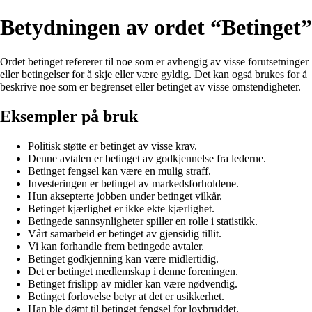
Betydningen av ordet “Betinget”
Ordet betinget refererer til noe som er avhengig av visse forutsetninger
eller betingelser for å skje eller være gyldig. Det kan også brukes for å
beskrive noe som er begrenset eller betinget av visse omstendigheter.
Eksempler på bruk
Politisk støtte er betinget av visse krav.
Denne avtalen er betinget av godkjennelse fra lederne.
Betinget fengsel kan være en mulig straff.
Investeringen er betinget av markedsforholdene.
Hun aksepterte jobben under betinget vilkår.
Betinget kjærlighet er ikke ekte kjærlighet.
Betingede sannsynligheter spiller en rolle i statistikk.
Vårt samarbeid er betinget av gjensidig tillit.
Vi kan forhandle frem betingede avtaler.
Betinget godkjenning kan være midlertidig.
Det er betinget medlemskap i denne foreningen.
Betinget frislipp av midler kan være nødvendig.
Betinget forlovelse betyr at det er usikkerhet.
Han ble dømt til betinget fengsel for lovbruddet.