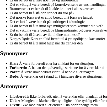
Er du beredt til å lære noe nytt og utfordrende?
Det er viktig å være beredt på konsekvensene av ens handlinger.
Brannvesenet er beredt til å takle branner i alle størrelser.
Er du beredt til å stå opp for det du tror på?
Det norske forsvaret er alltid beredt til å forsvare landet.
Det er lurt å være beredt på endringer i teknologien.
Er du beredt til å ta imot nye muligheter som kommer din vei?
Det er viktig å være beredt på klimaendringer og deres konsekve
Er du beredt til å sette av tid til dine nærmeste?
Norges Røde Kors er alltid beredt til å yte nødhjelp i katastrofer.
Er du beredt til å ta imot hjelp når du trenger det?
Synonymer
Klar:
Å være forberedt eller ha alt klart for en situasjon.
Forberedt:
Å ha tatt de nødvendige skrittene for å være klar til 
Parat:
Å være umiddelbart klar til å handle eller reagere.
Redo:
Å være klar og i stand til å håndtere diverse situasjoner.
Antonymer
Uforberedt:
Ikke forberedt, uten å være klar eller planlagt på f
Uklar:
Manglende klarhet eller tydelighet, ikke tydelig eller fors
Uredt:
Ikke modifisert eller endret, i sin opprinnelige form