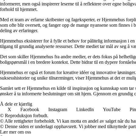
informerer, men også inspirerer leserne til å reflektere over egne bolig
forhold til hjemmet.
Med et team av erfarne skribenter og fageksperter, er Hjemmehus forplik
som ofte blir oversett, og fanger opp de mange nyansene som finnes i b
deling av erfaringer.
Hjemmehus eksisterer for å fylle et behov for pålitelig informasjon i en
tilgang til grundig analyserte ressurser. Dette mediet tar mål av seg å v
Det som skiller Hjemmehus fra andre medier, er dets fokus på helhetlig
boligspørsmål i en bredere kontekst. Dette bidrar til en dypere forståel
Hjemmehus er også et forum for kreative idéer og innovative løsninger. 
suksesshistorier og unike tilnærminger, viser Hjemmehus at det er mulig
Samlet sett er Hjemmehus en kilde til inspirasjon og kunnskap som tar s
ønsker å ta informerte beslutninger om sitt hjem. Gjennom en grundig o
Å dele er kjærlig
X
Facebook
Instagram
LinkedIn
YouTube
Pin
© Reproduksjon forbudt.
© Alle rettigheter forbeholdt. Vi kan motta en andel av salget når du h
© Denne siden er underlagt opphavsrett. Vi jobber med tilknyttede partne
Lær mer om oss