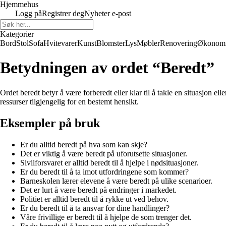
Hjemmehus
Logg på
Registrer deg
Nyheter e-post
Kategorier
Bord
Stol
Sofa
Hvitevarer
Kunst
Blomster
Lys
Møbler
Renovering
Økonom
Betydningen av ordet “Beredt”
Ordet beredt betyr å være forberedt eller klar til å takle en situasjon ell
ressurser tilgjengelig for en bestemt hensikt.
Eksempler på bruk
Er du alltid beredt på hva som kan skje?
Det er viktig å være beredt på uforutsette situasjoner.
Sivilforsvaret er alltid beredt til å hjelpe i nødsituasjoner.
Er du beredt til å ta imot utfordringene som kommer?
Barneskolen lærer elevene å være beredt på ulike scenarioer.
Det er lurt å være beredt på endringer i markedet.
Politiet er alltid beredt til å rykke ut ved behov.
Er du beredt til å ta ansvar for dine handlinger?
Våre frivillige er beredt til å hjelpe de som trenger det.