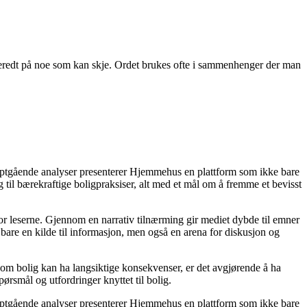
orberedt på noe som kan skje. Ordet brukes ofte i sammenhenger der man
dyptgående analyser presenterer Hjemmehus en plattform som ikke bare
g til bærekraftige boligpraksiser, alt med et mål om å fremme et bevisst
for leserne. Gjennom en narrativ tilnærming gir mediet dybde til emner
bare en kilde til informasjon, men også en arena for diskusjon og
r om bolig kan ha langsiktige konsekvenser, er det avgjørende å ha
ørsmål og utfordringer knyttet til bolig.
dyptgående analyser presenterer Hjemmehus en plattform som ikke bare