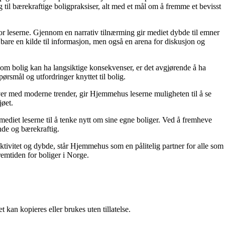
g til bærekraftige boligpraksiser, alt med et mål om å fremme et bevisst
for leserne. Gjennom en narrativ tilnærming gir mediet dybde til emner
bare en kilde til informasjon, men også en arena for diskusjon og
r om bolig kan ha langsiktige konsekvenser, er det avgjørende å ha
ørsmål og utfordringer knyttet til bolig.
ver med moderne trender, gir Hjemmehus leserne muligheten til å se
jøet.
ediet leserne til å tenke nytt om sine egne boliger. Ved å fremheve
nde og bærekraftig.
ektivitet og dybde, står Hjemmehus som en pålitelig partner for alle som
remtiden for boliger i Norge.
 kan kopieres eller brukes uten tillatelse.