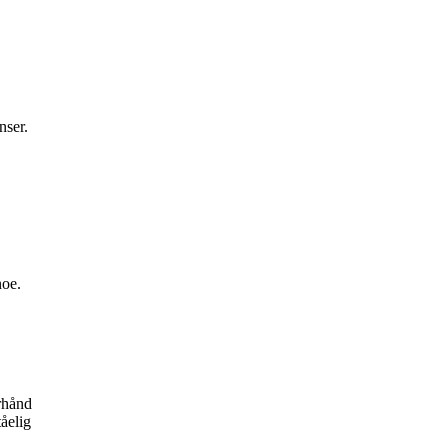
nser.
noe.
orhånd
tåelig