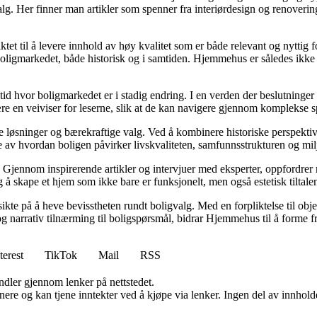
valg. Her finner man artikler som spenner fra interiørdesign og renoverin
tet til å levere innhold av høy kvalitet som er både relevant og nyttig 
oligmarkedet, både historisk og i samtiden. Hjemmehus er således ikke 
 tid hvor boligmarkedet er i stadig endring. I en verden der beslutninge
ære en veiviser for leserne, slik at de kan navigere gjennom komplekse sp
e løsninger og bærekraftige valg. Ved å kombinere historiske perspekti
se av hvordan boligen påvirker livskvaliteten, samfunnsstrukturen og mil
Gjennom inspirerende artikler og intervjuer med eksperter, oppfordrer m
 å skape et hjem som ikke bare er funksjonelt, men også estetisk tiltale
ikte på å heve bevisstheten rundt boligvalg. Med en forpliktelse til obj
g narrativ tilnærming til boligspørsmål, bidrar Hjemmehus til å forme f
terest
TikTok
Mail
RSS
andler gjennom lenker på nettstedet.
re og kan tjene inntekter ved å kjøpe via lenker. Ingen del av innholdet