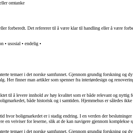
 eller omtanke
er forberedt. Det refererer til å være klar til handling eller å være f
on
•
usosial
•
endelig
•
elaterte temaer i det norske samfunnet. Gjennom grundig forskning og 
valg. Her finner man artikler som spenner fra interiørdesign og renoverin
tet til å levere innhold av høy kvalitet som er både relevant og nyttig 
oligmarkedet, både historisk og i samtiden. Hjemmehus er således ikke 
 tid hvor boligmarkedet er i stadig endring. I en verden der beslutninge
ære en veiviser for leserne, slik at de kan navigere gjennom komplekse sp
elaterte temaer i det norske samfunnet. Gjennom grundig forskning og 