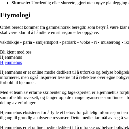
Slumsete:
Uordentlig eller slurvete, gjort uten nøye planlegging
Etymologi
Ordet beredt kommer fra gammelnorsk beregðr, som betyr å være klar ell
skal være klar til å håndtere en situasjon eller oppgave.
vaktbikkje
•
paria
•
smijernsport
•
patriark
•
woke
•
ri
•
musserong
•
ik
Bli kjent med oss
Hjemmehus
Hjemmehus
Hjemmehus er et online medie dedikert til å utforske og belyse boligr
informerer, men også inspirerer leserne til å reflektere over egne bolig
forhold til hjemmet.
Med et team av erfarne skribenter og fageksperter, er Hjemmehus forplik
som ofte blir oversett, og fanger opp de mange nyansene som finnes i b
deling av erfaringer.
Hjemmehus eksisterer for å fylle et behov for pålitelig informasjon i en
tilgang til grundig analyserte ressurser. Dette mediet tar mål av seg å v
Hjemmehus er et online medie dedikert til å utforske og belyse boligr