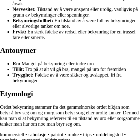
årsak.
Nervøsitet:
Tilstand av å være anspent eller urolig, vanligvis på
grunn av bekymringer eller spenninger.
Bekymringsfullhet:
En tilstand av å være full av bekymringer
eller alvorlige tanker om noe.
Frykt:
En sterk følelse av redsel eller bekymring for en trussel,
fare eller smerte.
Antonymer
Ro:
Mangel på bekymring eller indre uro
Tillit:
Tro på at alt vil gå bra, mangel på uro for fremtiden
Trygghet:
Følelse av å være sikker og avslappet, fri fra
bekymringer
Etymologi
Ordet bekymring stammer fra det gammelnorske ordet bíkjan som
betyr å bry seg om og murg som betyr sorg eller urolig tanker. Dermed
kan man si at bekymring refererer til en tilstand av uro eller sorgsomme
tanker man har om noe man bryr seg om.
kommersiell
•
sabotasje
•
patriot
•
runke
•
trips
•
orddelingsfeil
•