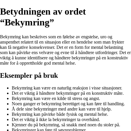
Betydningen av ordet
“Bekymring”
Bekymring kan beskrives som en følelse av engstelse, uro og
anspenthet relatert til en situasjon eller en hendelse som man frykter
kan få negative konsekvenser. Det er en form for mental belastning
som kan påvirke ens velvære og evne til å håndtere utfordringer. Det er
viktig å kunne identifisere og håndtere bekymringer på en konstruktiv
måte for å opprettholde god mental helse.
Eksempler på bruk
Bekymring kan være en naturlig reaksjon i visse situasjoner.
Det er viktig å håndtere bekymringer på en konstruktiv måte.
Bekymring kan være en kilde til stress og angst.
Noen ganger er bekymring berettiget og kan føre til handling.
Å dele sine bekymringer med andre kan være til hjelp.
Bekymring kan påvirke både fysisk og mental helse.
Det er viktig å ikke la bekymringer ta overhånd.
Kjenner du på bekymring, så snakk med noen du stoler på.
Bekymringer kan føre til søvnproblemer.