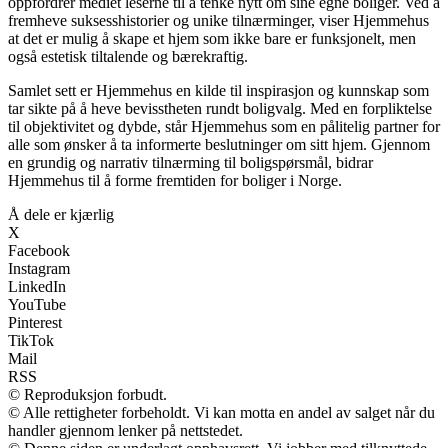
oppfordrer mediet leserne til å tenke nytt om sine egne boliger. Ved å
fremheve suksesshistorier og unike tilnærminger, viser Hjemmehus
at det er mulig å skape et hjem som ikke bare er funksjonelt, men
også estetisk tiltalende og bærekraftig.
Samlet sett er Hjemmehus en kilde til inspirasjon og kunnskap som
tar sikte på å heve bevisstheten rundt boligvalg. Med en forpliktelse
til objektivitet og dybde, står Hjemmehus som en pålitelig partner for
alle som ønsker å ta informerte beslutninger om sitt hjem. Gjennom
en grundig og narrativ tilnærming til boligspørsmål, bidrar
Hjemmehus til å forme fremtiden for boliger i Norge.
Å dele er kjærlig
X
Facebook
Instagram
LinkedIn
YouTube
Pinterest
TikTok
Mail
RSS
© Reproduksjon forbudt.
© Alle rettigheter forbeholdt. Vi kan motta en andel av salget når du
handler gjennom lenker på nettstedet.