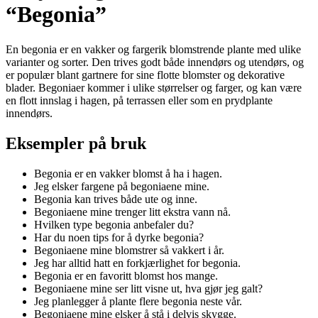
“Begonia”
En begonia er en vakker og fargerik blomstrende plante med ulike
varianter og sorter. Den trives godt både innendørs og utendørs, og
er populær blant gartnere for sine flotte blomster og dekorative
blader. Begoniaer kommer i ulike størrelser og farger, og kan være
en flott innslag i hagen, på terrassen eller som en prydplante
innendørs.
Eksempler på bruk
Begonia er en vakker blomst å ha i hagen.
Jeg elsker fargene på begoniaene mine.
Begonia kan trives både ute og inne.
Begoniaene mine trenger litt ekstra vann nå.
Hvilken type begonia anbefaler du?
Har du noen tips for å dyrke begonia?
Begoniaene mine blomstrer så vakkert i år.
Jeg har alltid hatt en forkjærlighet for begonia.
Begonia er en favoritt blomst hos mange.
Begoniaene mine ser litt visne ut, hva gjør jeg galt?
Jeg planlegger å plante flere begonia neste vår.
Begoniaene mine elsker å stå i delvis skygge.