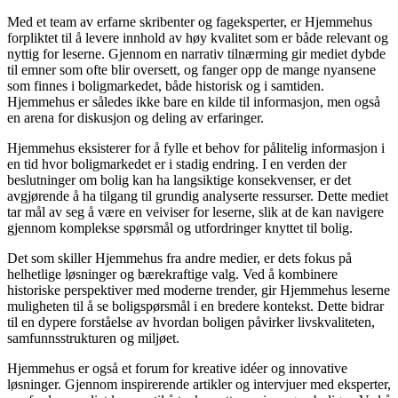
Med et team av erfarne skribenter og fageksperter, er Hjemmehus
forpliktet til å levere innhold av høy kvalitet som er både relevant og
nyttig for leserne. Gjennom en narrativ tilnærming gir mediet dybde
til emner som ofte blir oversett, og fanger opp de mange nyansene
som finnes i boligmarkedet, både historisk og i samtiden.
Hjemmehus er således ikke bare en kilde til informasjon, men også
en arena for diskusjon og deling av erfaringer.
Hjemmehus eksisterer for å fylle et behov for pålitelig informasjon i
en tid hvor boligmarkedet er i stadig endring. I en verden der
beslutninger om bolig kan ha langsiktige konsekvenser, er det
avgjørende å ha tilgang til grundig analyserte ressurser. Dette mediet
tar mål av seg å være en veiviser for leserne, slik at de kan navigere
gjennom komplekse spørsmål og utfordringer knyttet til bolig.
Det som skiller Hjemmehus fra andre medier, er dets fokus på
helhetlige løsninger og bærekraftige valg. Ved å kombinere
historiske perspektiver med moderne trender, gir Hjemmehus leserne
muligheten til å se boligspørsmål i en bredere kontekst. Dette bidrar
til en dypere forståelse av hvordan boligen påvirker livskvaliteten,
samfunnsstrukturen og miljøet.
Hjemmehus er også et forum for kreative idéer og innovative
løsninger. Gjennom inspirerende artikler og intervjuer med eksperter,