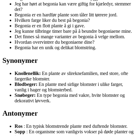
Jeg har hørt at begonia kan være giftig for kjæledyr, stemmer
det?
Begonia er en hardfør plante som tåler litt tørrere jord.
Hvilken farge liker du best på begonia?
Begonia er en flott plante å gi i gave.
Jeg kunne tilbringe timer bare på å beundre begoniaene mine.
Det finnes så mange varianter av begonia å velge mellom.
Hvordan overvintrer du begoniaene dine?
Begonia har en unik og delikat blomstring.
Synonymer
Knollenellik:
En plante av slireknefamilien, med store, ofte
fargerike blomster.
Blodbeger:
En plante med sirlige blomster i ulike farger,
vanlig i hager og blomsterbed.
Snøbeger:
En type begonia med vakre, hvite blomster og
dekorativt løvverk.
Antonymer
Ros
: En typisk blomstrende plante med duftende blomster.
Sopp
: En organisme som vanligvis vokser på døde planter og