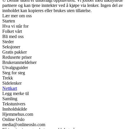
© Denne siden er underlagt opphavsrett. Vi jobber med tilknyttede
partnere og kan tjene inntekter ved å kjøpe via lenker. Ingen del av
innholdet kan kopieres eller brukes uten tillatelse.
Lær mer om oss
Starten
Hva vi står for
Folket vårt
Bli med oss
Steder
Seksjoner
Gratis pakker
Reduserte priser
Brukeranmeldelser
Utvalgsguider
Steg for steg
Trekk
Sidelenker
Nettkart
Legg merke til
Samling
Tekstunivers
Innholdskilde
Hjemmehus.com
Online Oslo
media@onlineoslo.com