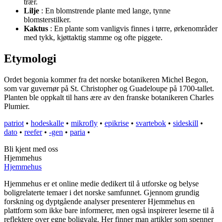
trær.
Lilje
: En blomstrende plante med lange, tynne
blomsterstilker.
Kaktus
: En plante som vanligvis finnes i tørre, ørkenområder
med tykk, kjøttaktig stamme og ofte piggete.
Etymologi
Ordet begonia kommer fra det norske botanikeren Michel Begon,
som var guvernør på St. Christopher og Guadeloupe på 1700-tallet.
Planten ble oppkalt til hans ære av den franske botanikeren Charles
Plumier.
patriot
•
hodeskalle
•
mikrofly
•
epikrise
•
svartebok
•
sideskill
•
dato
•
reefer
•
-gen
•
paria
•
Bli kjent med oss
Hjemmehus
Hjemmehus
Hjemmehus er et online medie dedikert til å utforske og belyse
boligrelaterte temaer i det norske samfunnet. Gjennom grundig
forskning og dyptgående analyser presenterer Hjemmehus en
plattform som ikke bare informerer, men også inspirerer leserne til å
reflektere over egne boligvalg. Her finner man artikler som spenner