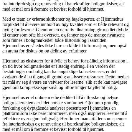
fra interiørdesign og renovering til bærekraftige boligpraksiser, alt
med et mål om å fremme et bevisst forhold til hjemmet.
Med et team av erfarne skribenter og fageksperter, er Hjemmehus
forpliktet til å levere innhold av høy kvalitet som er både relevant og
nyttig for leserne. Gjennom en narrativ tilnærming gir mediet dybde
til emner som ofte blir oversett, og fanger opp de mange nyansene
som finnes i boligmarkedet, både historisk og i samtiden.
Hjemmehus er således ikke bare en kilde til informasjon, men også
en arena for diskusjon og deling av erfaringer.
Hjemmehus eksisterer for å fylle et behov for pålitelig informasjon i
en tid hvor boligmarkedet er i stadig endring. I en verden der
beslutninger om bolig kan ha langsiktige konsekvenser, er det
avgjørende å ha tilgang til grundig analyserte ressurser. Dette mediet
tar mål av seg å være en veiviser for leserne, slik at de kan navigere
gjennom komplekse spørsmål og utfordringer knyttet til bolig.
Hjemmehus er et online medie dedikert til å utforske og belyse
boligrelaterte temaer i det norske samfunnet. Gjennom grundig
forskning og dyptgående analyser presenterer Hjemmehus en
plattform som ikke bare informerer, men også inspirerer leserne til å
reflektere over egne boligvalg. Her finner man artikler som spenner
fra interiørdesign og renovering til bærekraftige boligpraksiser, alt
med et mål om å fremme et bevisst forhold til hjemmet.