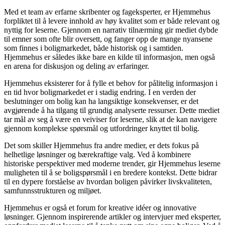
Med et team av erfarne skribenter og fageksperter, er Hjemmehus
forpliktet til å levere innhold av høy kvalitet som er både relevant og
nyttig for leserne. Gjennom en narrativ tilnærming gir mediet dybde
til emner som ofte blir oversett, og fanger opp de mange nyansene
som finnes i boligmarkedet, både historisk og i samtiden.
Hjemmehus er således ikke bare en kilde til informasjon, men også
en arena for diskusjon og deling av erfaringer.
Hjemmehus eksisterer for å fylle et behov for pålitelig informasjon i
en tid hvor boligmarkedet er i stadig endring. I en verden der
beslutninger om bolig kan ha langsiktige konsekvenser, er det
avgjørende å ha tilgang til grundig analyserte ressurser. Dette mediet
tar mål av seg å være en veiviser for leserne, slik at de kan navigere
gjennom komplekse spørsmål og utfordringer knyttet til bolig.
Det som skiller Hjemmehus fra andre medier, er dets fokus på
helhetlige løsninger og bærekraftige valg. Ved å kombinere
historiske perspektiver med moderne trender, gir Hjemmehus leserne
muligheten til å se boligspørsmål i en bredere kontekst. Dette bidrar
til en dypere forståelse av hvordan boligen påvirker livskvaliteten,
samfunnsstrukturen og miljøet.
Hjemmehus er også et forum for kreative idéer og innovative
løsninger. Gjennom inspirerende artikler og intervjuer med eksperter,