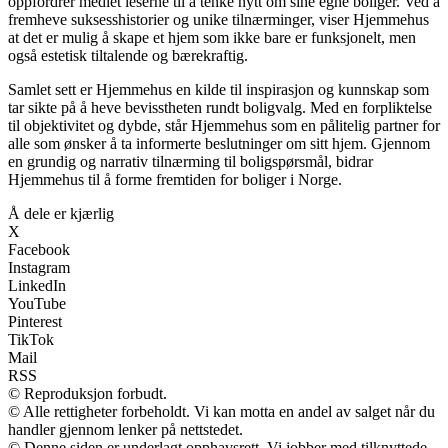
oppfordrer mediet leserne til å tenke nytt om sine egne boliger. Ved å
fremheve suksesshistorier og unike tilnærminger, viser Hjemmehus
at det er mulig å skape et hjem som ikke bare er funksjonelt, men
også estetisk tiltalende og bærekraftig.
Samlet sett er Hjemmehus en kilde til inspirasjon og kunnskap som
tar sikte på å heve bevisstheten rundt boligvalg. Med en forpliktelse
til objektivitet og dybde, står Hjemmehus som en pålitelig partner for
alle som ønsker å ta informerte beslutninger om sitt hjem. Gjennom
en grundig og narrativ tilnærming til boligspørsmål, bidrar
Hjemmehus til å forme fremtiden for boliger i Norge.
Å dele er kjærlig
X
Facebook
Instagram
LinkedIn
YouTube
Pinterest
TikTok
Mail
RSS
© Reproduksjon forbudt.
© Alle rettigheter forbeholdt. Vi kan motta en andel av salget når du
handler gjennom lenker på nettstedet.
© Denne siden er underlagt opphavsrett. Vi jobber med tilknyttede