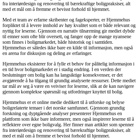
fra interiørdesign og renovering til bærekraftige boligpraksiser, alt
med et mål om å fremme et bevisst forhold til hjemmet.
Med et team av erfarne skribenter og fageksperter, er Hjemmehus
forpliktet til å levere innhold av høy kvalitet som er både relevant og
nyttig for leserne. Gjennom en narrativ tilnærming gir mediet dybde
til emner som ofte blir oversett, og fanger opp de mange nyansene
som finnes i boligmarkedet, både historisk og i samtiden.
Hjemmehus er således ikke bare en kilde til informasjon, men også
en arena for diskusjon og deling av erfaringer.
Hjemmehus eksisterer for å fylle et behov for pålitelig informasjon i
en tid hvor boligmarkedet er i stadig endring. I en verden der
beslutninger om bolig kan ha langsiktige konsekvenser, er det
avgjørende å ha tilgang til grundig analyserte ressurser. Dette mediet
tar mål av seg å være en veiviser for leserne, slik at de kan navigere
gjennom komplekse spørsmål og utfordringer knyttet til bolig.
Hjemmehus er et online medie dedikert til å utforske og belyse
boligrelaterte temaer i det norske samfunnet. Gjennom grundig
forskning og dyptgående analyser presenterer Hjemmehus en
plattform som ikke bare informerer, men også inspirerer leserne til å
reflektere over egne boligvalg. Her finner man artikler som spenner
fra interiørdesign og renovering til bærekraftige boligpraksiser, alt
med et mål om å fremme et bevisst forhold til hjemmet.