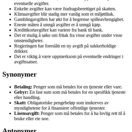
eventuelle avgifter.
Enkelte avgifter kan være fradragsberettiget på skatten.
Klimaavgifter blir stadig mer vanlig som et miljøtiltak.
Gamblingavgiften har økt for å begrense spilleavhengighet.
Eneste måten å unngå avgifter er å unngå kjøp.
Kredittkortavgifter kan variere fra bank til bank.
Det er mulig å søke om fritak fra visse avgifter under visse
omstendigheter.
Regjeringen har foreslått en ny avgift på sukkerholdige
drikker.
Det er viktig å være oppmerksom på eventuelle endringer i
avgiftssatser.
Synonymer
Betaling:
Penger som må betales for en tjeneste eller vare.
Gebyr:
En fast sum som må betales for en spesifikk tjeneste
eller handling.
Skatt:
Obligatoriske pengebeløp som innkreves av
myndighetene for å finansiere offentlige tjenester.
Lisensavgift:
Penger som må betales for å ha lovlig rett til å
bruke eller eie noe.
Antonymer