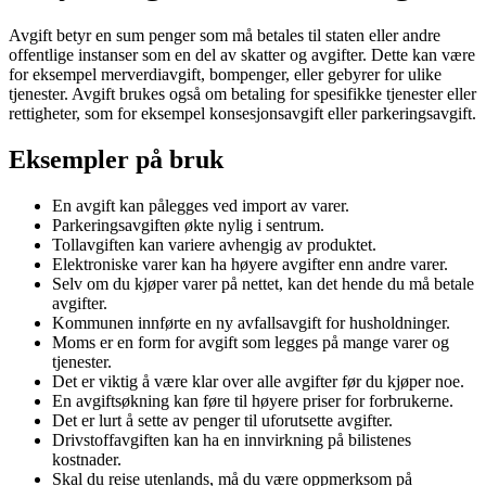
Avgift betyr en sum penger som må betales til staten eller andre
offentlige instanser som en del av skatter og avgifter. Dette kan være
for eksempel merverdiavgift, bompenger, eller gebyrer for ulike
tjenester. Avgift brukes også om betaling for spesifikke tjenester eller
rettigheter, som for eksempel konsesjonsavgift eller parkeringsavgift.
Eksempler på bruk
En avgift kan pålegges ved import av varer.
Parkeringsavgiften økte nylig i sentrum.
Tollavgiften kan variere avhengig av produktet.
Elektroniske varer kan ha høyere avgifter enn andre varer.
Selv om du kjøper varer på nettet, kan det hende du må betale
avgifter.
Kommunen innførte en ny avfallsavgift for husholdninger.
Moms er en form for avgift som legges på mange varer og
tjenester.
Det er viktig å være klar over alle avgifter før du kjøper noe.
En avgiftsøkning kan føre til høyere priser for forbrukerne.
Det er lurt å sette av penger til uforutsette avgifter.
Drivstoffavgiften kan ha en innvirkning på bilistenes
kostnader.
Skal du reise utenlands, må du være oppmerksom på