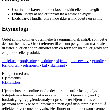
Gratis:
Innebærer at noe er kostnadsfritt eller uten avgift
Fritak:
Betyr at noe er unntatt fra å betale en avgift
Eksklusiv:
Handler om at noe ikke er inkludert i en avgift
Etymologi
Ordet avgift kommer opprinnelig fra gammelnorsk afgjøf, som betyr
det som hentes av. Ordet refererer til en sum penger man må betale
til staten eller en annen autoritet som en form for skatt eller gebyr for
en tjeneste eller produkt.
aksjekurs
•
opplysning
•
hedning
•
skjelett
•
konservativ
•
grundig
•
forholdstall
•
relasjonell
•
kul
•
skumring
•
Bli kjent med oss
Hjemmehus
Hjemmehus
Hjemmehus er et online medie dedikert til å utforske og belyse
boligrelaterte temaer i det norske samfunnet. Gjennom grundig
forskning og dyptgående analyser presenterer Hjemmehus en
plattform som ikke bare informerer, men også inspirerer leserne til å
reflektere over egne boligvalg. Her finner man artikler som spenner