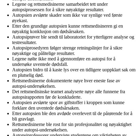
Legene og rettsmedisinerne samarbeidet tett under
autopsiprosessen for å sikre nøyaktige resultater.
Autopsien avslørte skader som ikke var synlige ved første
øyekast.
Etter den grundige autopsien kunne rettsmedisineren gi en
nøyaktig konklusjon om dødsårsaken.
Autopsiprøver ble sendt til laboratoriet for ytterligere analyse og
testresultater.
Autopsiprosedyren følger strenge retningslinjer for å sikre
nøyaktige og pålitelige resultater.
Legene nølte ikke med å gjennomføre en autopsi for å
undersøke uventede dødsfall.
Autopsien bidro til å kaste lys over en tidligere uoppklart sak om
en plutselig død.
Rettsmedisinerne dokumenterte nøye hver eneste fase av
autopsi-undersøkelsen.
Det rettsmedisinske teamet analyserte nøye alle funnene fra
autopsirapporten før de konkluderte.
Autopsien avslørte spor av giftstoffer i kroppen som kunne
forklare den uventede dødsårsaken.
Etter autopsien ble den avdøde overlevert til de pårørende for å
bli gravlagt.
Rettsmedisinerne ble rost for sin profesjonalitet og nøyaktighet
under autopsi-undersøkelsen.
Autopsiprofessorer underviste studentene om viktigheten av