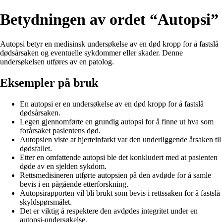
Betydningen av ordet “Autopsi”
Autopsi betyr en medisinsk undersøkelse av en død kropp for å fastslå
dødsårsaken og eventuelle sykdommer eller skader. Denne
undersøkelsen utføres av en patolog.
Eksempler på bruk
En autopsi er en undersøkelse av en død kropp for å fastslå
dødsårsaken.
Legen gjennomførte en grundig autopsi for å finne ut hva som
forårsaket pasientens død.
Autopsien viste at hjerteinfarkt var den underliggende årsaken til
dødsfallet.
Etter en omfattende autopsi ble det konkludert med at pasienten
døde av en sjelden sykdom.
Rettsmedisineren utførte autopsien på den avdøde for å samle
bevis i en pågående etterforskning.
Autopsirapporten vil bli brukt som bevis i rettssaken for å fastslå
skyldspørsmålet.
Det er viktig å respektere den avdødes integritet under en
autopsi-undersøkelse.