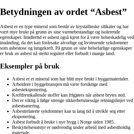
Betydningen av ordet “Asbest”
Asbest er en type mineral som består av krystallinske silikater og har
vært mye brukt på grunn av sine varmebestandige og isolerende
egenskaper. Imidlertid er asbest også kjent for å være helseskadelig ved
innånding, da det kan forårsake alvorlige og livstruende sykdommer
som asbestose og lungekreft. På grunn av sine helsefarlige egenskaper
er bruk av asbest nå sterkt regulert eller forbudt i mange land.
Eksempler på bruk
Asbest er et mineral som har blitt mye brukt i byggematerialer.
Arbeidere i byggebransjen må være forsiktige med
asbesteksponering.
Kreftfremkallende stoffer kan frigjøres når asbest brytes ned.
Det er viktig å følge strenge sikkerhetsmessige retningslinjer ved
asbestsanering.
Asbestrelaterte sykdommer kan ta lang tid å utvikle seg etter
eksponering.
Asbest forbudt å bruke i nye bygg i Norge siden 1985.
Beskyttelsesutstyr er nødvendig under arbeid med asbestholdig
materiale.