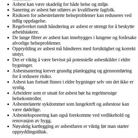
Asbest kan være skadelig for både helse og miljø.
Sanering av asbest bør utføres av kvalifiserte fagfolk.
Risikoen for asbestrelaterte helseproblemer kan reduseres ved
tidlig oppdagelse.
Regelverket rundt håndtering av asbest er strengt for å beskytte
arbeidstakere.
De lange fibrer av asbest kan innebygges i lungene og forårsake
alvorlige helseproblemer.
Opprydding av asbest må håndteres med forsiktighet og korrekt
utstyr.
Det er viktig å være bevisst på potensielle asbestkilder i eldre
bygninger.
Asbestsanering krever grundig planlegging og gjennomføring
for å redusere risiko.
Asbest kan fortsatt finnes i eldre bygninger selv om det ikke er
synlig.
Arbeidere som er utsatt for asbest bør ha regelmessige
helsekontroller.
Asbestrelaterte sykdommer som lungekreft og asbestose kan
være dødelige.
Asbesteksponering kan også forekomme ved vedlikehold og
renovasjon av bygg.
Nøyaktig kartlegging av asbestfaren er viktig før man starter
oppryddingstiltak.