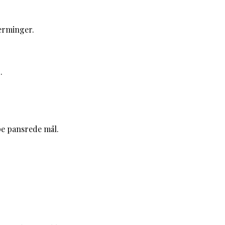
ærminger.
.
pe pansrede mål.