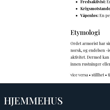
Fredsaktivist:
En
Krigsmotstande
Våpenløs:
En per
Etymologi
Ordet armorist har si
norsk, og endelsen -is
aktivitet. Dermed kan
innen rustninger elle
vice versa
•
stillhet
•
t
HJEMMEHUS