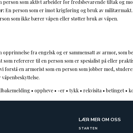
 person som aktivt arbeider for fredsbevarende tiltak og mo
r:
En person som er imot krigføring og bruk av militærmakt.
son som ikke bærer våpen eller støtter bruk av våpen.
n opprinnelse fra engelsk og er sammensatt av armor, som be
t som refererer til en person som er spesialist på eller prakt
 vi forstå en armorist som en person som jobber med, studerer
r våpenbeskyttelse.
ilbakemelding
•
oppheve
•
-er
•
tykk
•
rekvisita
•
betinget
•
ko
LÆR MER OM OSS
STARTEN