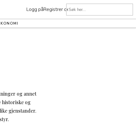
Logg på
Registrer deg
ØKONOMI
tninger og annet
e historiske og
ike gjenstander.
styr.