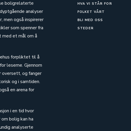
se boligrelaterte
HVA VI STÅR FOR
g dyptgående analyser
FOLKET VÅRT
, men også inspirerer
BLI MED OSS
tikler som spenner fra
STEDER
alt med et mål om å
hus forpliktet til å
 for leserne. Gjennom
r oversett, og fanger
risk og i samtiden.
også en arena for
sjon i en tid hvor
r om bolig kan ha
rundig analyserte