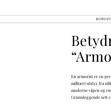
BORD
ST
Betyd
“Armo
En armorist er en pe
militært utstyr fra ul
moderne våpen og rust
Grunnleggende sett er