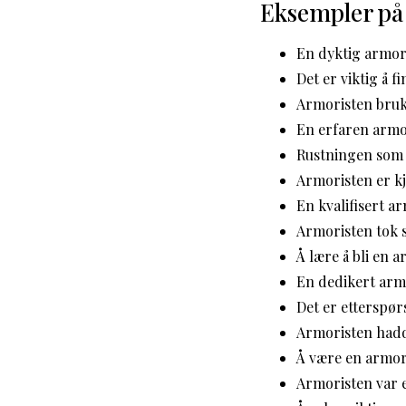
Eksempler på
En dyktig armori
Det er viktig å f
Armoristen brukt
En erfaren armor
Rustningen som 
Armoristen er kj
En kvalifisert a
Armoristen tok s
Å lære å bli en 
En dedikert arm
Det er etterspør
Armoristen hadd
Å være en armor
Armoristen var e