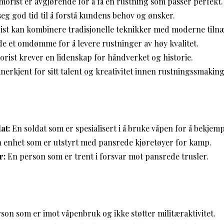
rmorist er avgjørende for å få en rustning som passer perfekt.
eg god tid til å forstå kundens behov og ønsker.
ist kan kombinere tradisjonelle teknikker med moderne tiln
e et omdømme for å levere rustninger av høy kvalitet.
rist krever en lidenskap for håndverket og historie.
nerkjent for sitt talent og kreativitet innen rustningssmaking
at:
En soldat som er spesialisert i å bruke våpen for å bekjem
 enhet som er utstyrt med pansrede kjøretøyer for kamp.
r:
En person som er trent i forsvar mot pansrede trusler.
son som er imot våpenbruk og ikke støtter militæraktivitet.