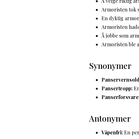
Å velge riktig a
Armoristen tok s
En dyktig armor
Armoristen hadd
Å jobbe som armo
Armoristen ble a
Synonymer
Panservernsold
Pansertropp:
En
Panserforsvare
Antonymer
Våpenfri:
En per