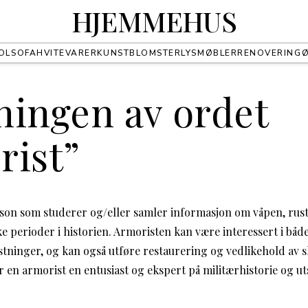
HJEMMEHUS
OL
SOFA
HVITEVARER
KUNST
BLOMSTER
LYS
MØBLER
RENOVERING
ningen av ordet
rist”
rson som studerer og/eller samler informasjon om våpen, rus
ike perioder i historien. Armoristen kan være interessert i båd
ninger, og kan også utføre restaurering og vedlikehold av sl
 en armorist en entusiast og ekspert på militærhistorie og ut