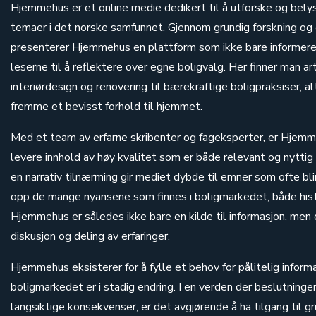
Hjemmehus er et online medie dedikert til å utforske og bely
temaer i det norske samfunnet. Gjennom grundig forskning o
presenterer Hjemmehus en plattform som ikke bare informerer
leserne til å reflektere over egne boligvalg. Her finner man ar
interiørdesign og renovering til bærekraftige boligpraksiser, 
fremme et bevisst forhold til hjemmet.
Med et team av erfarne skribenter og fageksperter, er Hjemme
levere innhold av høy kvalitet som er både relevant og nyttig
en narrativ tilnærming gir mediet dybde til emner som ofte bli
opp de mange nyansene som finnes i boligmarkedet, både histo
Hjemmehus er således ikke bare en kilde til informasjon, men 
diskusjon og deling av erfaringer.
Hjemmehus eksisterer for å fylle et behov for pålitelig informa
boligmarkedet er i stadig endring. I en verden der beslutninge
langsiktige konsekvenser, er det avgjørende å ha tilgang til g