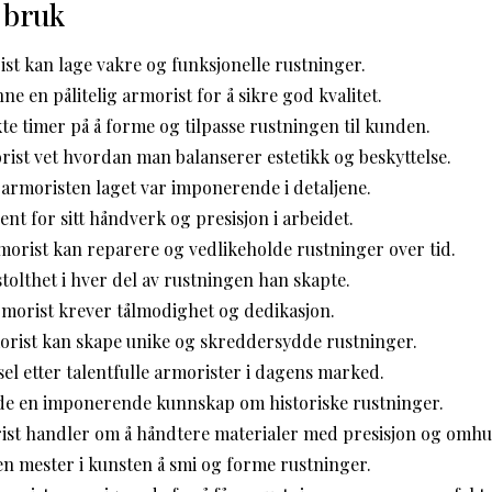
 bruk
st kan lage vakre og funksjonelle rustninger.
inne en pålitelig armorist for å sikre god kvalitet.
e timer på å forme og tilpasse rustningen til kunden.
ist vet hvordan man balanserer estetikk og beskyttelse.
armoristen laget var imponerende i detaljene.
ent for sitt håndverk og presisjon i arbeidet.
rmorist kan reparere og vedlikeholde rustninger over tid.
tolthet i hver del av rustningen han skapte.
armorist krever tålmodighet og dedikasjon.
orist kan skape unike og skreddersydde rustninger.
sel etter talentfulle armorister i dagens marked.
e en imponerende kunnskap om historiske rustninger.
ist handler om å håndtere materialer med presisjon og omhu
n mester i kunsten å smi og forme rustninger.