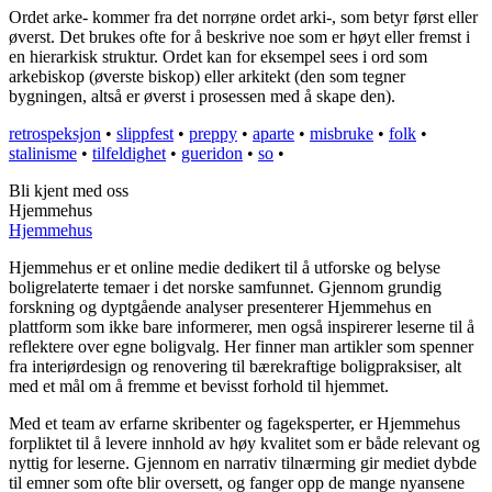
Ordet arke- kommer fra det norrøne ordet arki-, som betyr først eller
øverst. Det brukes ofte for å beskrive noe som er høyt eller fremst i
en hierarkisk struktur. Ordet kan for eksempel sees i ord som
arkebiskop (øverste biskop) eller arkitekt (den som tegner
bygningen, altså er øverst i prosessen med å skape den).
retrospeksjon
•
slippfest
•
preppy
•
aparte
•
misbruke
•
folk
•
stalinisme
•
tilfeldighet
•
gueridon
•
so
•
Bli kjent med oss
Hjemmehus
Hjemmehus
Hjemmehus er et online medie dedikert til å utforske og belyse
boligrelaterte temaer i det norske samfunnet. Gjennom grundig
forskning og dyptgående analyser presenterer Hjemmehus en
plattform som ikke bare informerer, men også inspirerer leserne til å
reflektere over egne boligvalg. Her finner man artikler som spenner
fra interiørdesign og renovering til bærekraftige boligpraksiser, alt
med et mål om å fremme et bevisst forhold til hjemmet.
Med et team av erfarne skribenter og fageksperter, er Hjemmehus
forpliktet til å levere innhold av høy kvalitet som er både relevant og
nyttig for leserne. Gjennom en narrativ tilnærming gir mediet dybde
til emner som ofte blir oversett, og fanger opp de mange nyansene