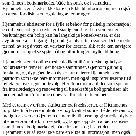
som finnes i boligmarkedet, både historisk og i samtiden.
Hjemmehus er således ikke bare en kilde til informasjon, men også
en arena for diskusjon og deling av erfaringer.
Hjemmehus eksisterer for å fylle et behov for pålitelig informasjon i
en tid hvor boligmarkedet er i stadig endring. I en verden der
beslutninger om bolig kan ha langsiktige konsekvenser, er det
avgjørende å ha tilgang til grundig analyserte ressurser. Dette mediet
tar mål av seg å være en veiviser for leserne, slik at de kan navigere
gjennom komplekse spørsmål og utfordringer knyttet til bolig.
Hjemmehus er et online medie dedikert til å utforske og belyse
boligrelaterte temaer i det norske samfunnet. Gjennom grundig
forskning og dyptgående analyser presenterer Hjemmehus en
plattform som ikke bare informerer, men også inspirerer leserne til å
reflektere over egne boligvalg. Her finner man artikler som spenner
fra interiørdesign og renovering til bærekraftige boligpraksiser, alt
med et mål om å fremme et bevisst forhold til hjemmet.
Med et team av erfarne skribenter og fageksperter, er Hjemmehus
forpliktet til å levere innhold av høy kvalitet som er både relevant og
nyttig for leserne. Gjennom en narrativ tilnærming gir mediet dybde
til emner som ofte blir oversett, og fanger opp de mange nyansene
som finnes i boligmarkedet, både historisk og i samtiden.
Hjemmehus er således ikke bare en kilde til informasjon, men også