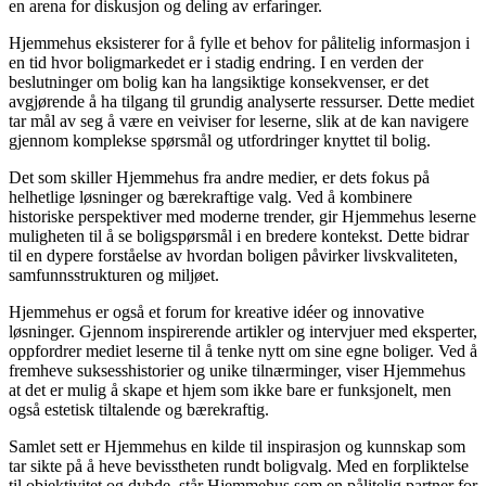
en arena for diskusjon og deling av erfaringer.
Hjemmehus eksisterer for å fylle et behov for pålitelig informasjon i
en tid hvor boligmarkedet er i stadig endring. I en verden der
beslutninger om bolig kan ha langsiktige konsekvenser, er det
avgjørende å ha tilgang til grundig analyserte ressurser. Dette mediet
tar mål av seg å være en veiviser for leserne, slik at de kan navigere
gjennom komplekse spørsmål og utfordringer knyttet til bolig.
Det som skiller Hjemmehus fra andre medier, er dets fokus på
helhetlige løsninger og bærekraftige valg. Ved å kombinere
historiske perspektiver med moderne trender, gir Hjemmehus leserne
muligheten til å se boligspørsmål i en bredere kontekst. Dette bidrar
til en dypere forståelse av hvordan boligen påvirker livskvaliteten,
samfunnsstrukturen og miljøet.
Hjemmehus er også et forum for kreative idéer og innovative
løsninger. Gjennom inspirerende artikler og intervjuer med eksperter,
oppfordrer mediet leserne til å tenke nytt om sine egne boliger. Ved å
fremheve suksesshistorier og unike tilnærminger, viser Hjemmehus
at det er mulig å skape et hjem som ikke bare er funksjonelt, men
også estetisk tiltalende og bærekraftig.
Samlet sett er Hjemmehus en kilde til inspirasjon og kunnskap som
tar sikte på å heve bevisstheten rundt boligvalg. Med en forpliktelse
til objektivitet og dybde, står Hjemmehus som en pålitelig partner for