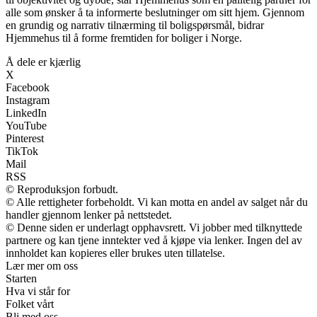
alle som ønsker å ta informerte beslutninger om sitt hjem. Gjennom
en grundig og narrativ tilnærming til boligspørsmål, bidrar
Hjemmehus til å forme fremtiden for boliger i Norge.
Å dele er kjærlig
X
Facebook
Instagram
LinkedIn
YouTube
Pinterest
TikTok
Mail
RSS
© Reproduksjon forbudt.
© Alle rettigheter forbeholdt. Vi kan motta en andel av salget når du
handler gjennom lenker på nettstedet.
© Denne siden er underlagt opphavsrett. Vi jobber med tilknyttede
partnere og kan tjene inntekter ved å kjøpe via lenker. Ingen del av
innholdet kan kopieres eller brukes uten tillatelse.
Lær mer om oss
Starten
Hva vi står for
Folket vårt
Bli med oss