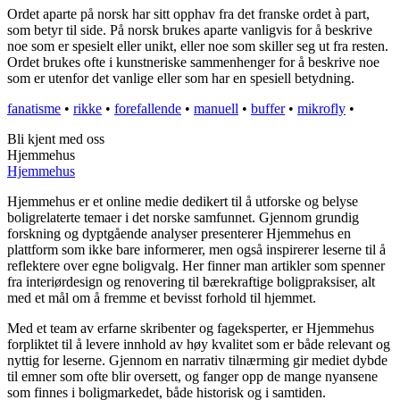
Ordet aparte på norsk har sitt opphav fra det franske ordet à part,
som betyr til side. På norsk brukes aparte vanligvis for å beskrive
noe som er spesielt eller unikt, eller noe som skiller seg ut fra resten.
Ordet brukes ofte i kunstneriske sammenhenger for å beskrive noe
som er utenfor det vanlige eller som har en spesiell betydning.
fanatisme
•
rikke
•
forefallende
•
manuell
•
buffer
•
mikrofly
•
Bli kjent med oss
Hjemmehus
Hjemmehus
Hjemmehus er et online medie dedikert til å utforske og belyse
boligrelaterte temaer i det norske samfunnet. Gjennom grundig
forskning og dyptgående analyser presenterer Hjemmehus en
plattform som ikke bare informerer, men også inspirerer leserne til å
reflektere over egne boligvalg. Her finner man artikler som spenner
fra interiørdesign og renovering til bærekraftige boligpraksiser, alt
med et mål om å fremme et bevisst forhold til hjemmet.
Med et team av erfarne skribenter og fageksperter, er Hjemmehus
forpliktet til å levere innhold av høy kvalitet som er både relevant og
nyttig for leserne. Gjennom en narrativ tilnærming gir mediet dybde
til emner som ofte blir oversett, og fanger opp de mange nyansene
som finnes i boligmarkedet, både historisk og i samtiden.