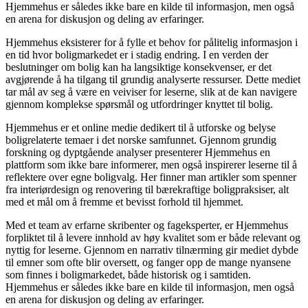
Hjemmehus er således ikke bare en kilde til informasjon, men også
en arena for diskusjon og deling av erfaringer.
Hjemmehus eksisterer for å fylle et behov for pålitelig informasjon i
en tid hvor boligmarkedet er i stadig endring. I en verden der
beslutninger om bolig kan ha langsiktige konsekvenser, er det
avgjørende å ha tilgang til grundig analyserte ressurser. Dette mediet
tar mål av seg å være en veiviser for leserne, slik at de kan navigere
gjennom komplekse spørsmål og utfordringer knyttet til bolig.
Hjemmehus er et online medie dedikert til å utforske og belyse
boligrelaterte temaer i det norske samfunnet. Gjennom grundig
forskning og dyptgående analyser presenterer Hjemmehus en
plattform som ikke bare informerer, men også inspirerer leserne til å
reflektere over egne boligvalg. Her finner man artikler som spenner
fra interiørdesign og renovering til bærekraftige boligpraksiser, alt
med et mål om å fremme et bevisst forhold til hjemmet.
Med et team av erfarne skribenter og fageksperter, er Hjemmehus
forpliktet til å levere innhold av høy kvalitet som er både relevant og
nyttig for leserne. Gjennom en narrativ tilnærming gir mediet dybde
til emner som ofte blir oversett, og fanger opp de mange nyansene
som finnes i boligmarkedet, både historisk og i samtiden.
Hjemmehus er således ikke bare en kilde til informasjon, men også
en arena for diskusjon og deling av erfaringer.