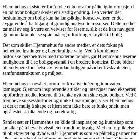
Hjemmehus eksisterer for å fylle et behov for pålitelig informasjon i
en tid hvor boligmarkedet er i stadig endring. I en verden der
beslutninger om bolig kan ha langsiktige konsekvenser, er det
avgjørende å ha tilgang til grundig analyserte ressurser. Dette mediet
tar mål av seg å være en veiviser for leserne, slik at de kan navigere
gjennom komplekse spørsmål og utfordringer knyttet til bolig.
Det som skiller Hjemmehus fra andre medier, er dets fokus på
helhetlige løsninger og bærekraftige valg. Ved å kombinere
historiske perspektiver med moderne trender, gir Hjemmehus leserne
muligheten til å se boligspørsmål i en bredere kontekst. Dette bidrar
til en dypere forståelse av hvordan boligen påvirker livskvaliteten,
samfunnsstrukturen og miljøet.
Hjemmehus er også et forum for kreative idéer og innovative
løsninger. Gjennom inspirerende artikler og intervjuer med eksperter,
oppfordrer mediet leserne til å tenke nytt om sine egne boliger. Ved å
fremheve suksesshistorier og unike tilnærminger, viser Hjemmehus
at det er mulig å skape et hjem som ikke bare er funksjonelt, men
også estetisk tiltalende og bærekraftig.
Samlet sett er Hjemmehus en kilde til inspirasjon og kunnskap som
tar sikte på å heve bevisstheten rundt boligvalg. Med en forpliktelse
til objektivitet og dybde, står Hjemmehus som en pålitelig partner for
alle som ønsker å ta informerte beslutninger om sitt hjem. Gjennom