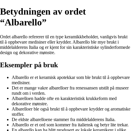
Betydningen av ordet
“Albarello”
Ordet albarello refererer til en type keramikkbeholder, vanligvis brukt
til å oppbevare medisiner eller krydder. Albarello ble mye brukt i
middelalderens Italia og er kjent for sin karakteristiske sylinderformede
design og dekorative mønstre.
Eksempler på bruk
Albarello er et keramisk apotekkar som ble brukt til å oppbevare
medisiner.
Det er mange vakre albarelloer fra renessansen utstilt på museer
rundt om i verden.
Albarelloen hadde ofte en karakteristisk krukkeform med
dekorative mønstre.
Albarelloer ble også brukt til å oppbevare krydder og aromatiske
stoffer.
De eldste albarelloene stammer fra middelalderens Italia.
Albarello er et ord som kommer fra italiensk og betyr lite trekar.
En albarello kan ha blitt produsert av lokale keramikere i ulike