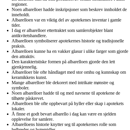
regioner.
Noen albarelloer hadde inskripsjoner som beskrev innholdet de
inneholdt.
Albarelloen var en viktig del av apotekenes inventar i gamle
tider.
I dag er albarelloer ettertraktet som samlerobjekter blant
antikvitetshandlere.
Albarelloen symboliserer apotekernes historie og tradisjonelle
praksis.
Albarelloen kunne ha en vakker glasur i ulike farger som gjorde
den attraktiv.
Den karakteristiske formen på albarelloen gjorde den lett
gjenkjennelig.
Albarelloer ble ofte håndlaget med stor omhu og kunnskap om
keramikkens kunst.
Mange albarelloer ble dekorert med intrikate mønstre og
symboler.
Noen albarelloer hadde til og med navnene til apotekene de
tilhørte påskrevet.
Albarelloen ble ofte oppbevart på hyller eller skap i apotekets
lokaler.
Å finne et godt bevart albarello i dag kan være en sjelden
opplevelse for samlere.
Albarelloens historie knytter seg til apotekernes rolle som
helbreder og botemidler.